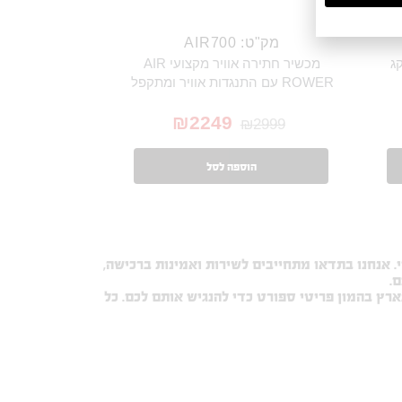
מק"ט: AIR700
מתכוונן 4 קג עד 16 קג
מכשיר חתירה אוויר מקצועי AIR
ROWER עם התנגדות אוויר ומתקפל
₪
2249
₪
2999
הוספה לסל
 אנחנו בתדאו מתחייבים לשירות ואמינות ברכישה,
.
ארץ בהמון פריטי ספורט כדי להנגיש אותם לכם. כל