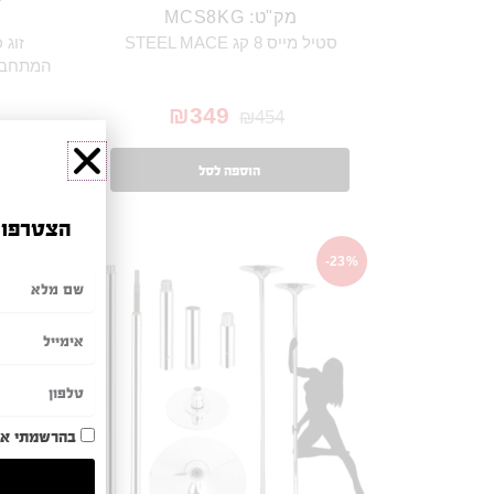
מק"ט: MCS8KG
סטיל מייס 8 קג STEEL MACE
זוג 
המתחבר 
₪
349
₪
454
הוספה לסל
הצטרפו ע
-21%
-23%
בהרשמתי אנ