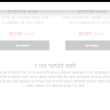
מק"ט: AC307B
מק"ט: CLB4T16
זוג J-CUP ג'י קאפס – זוג מאחזים למוט
סטיל קלאב 
חבר לכלוב משקולות 5*5
CLUBBELL ADJUSTABLE
₪
730
₪
297
₪
920
₪
375
הוספה לסל
הוספה לסל
למה לבחור בנו ?
מתקדם. ציוד בטיחותי ברמה גבוהה לשימוש בייתי או לסטודיו פרטי.
יעוץ והכוונה להתאים לכם את הפריטים באופן אישי ולפי התקציב שלכם
של חוסר ודאות כלכלית דאגנו להוזיל את המחירים ולשבור את השוק ב
זאת ע”י קניה בטוחה דרך האתר שלנו.