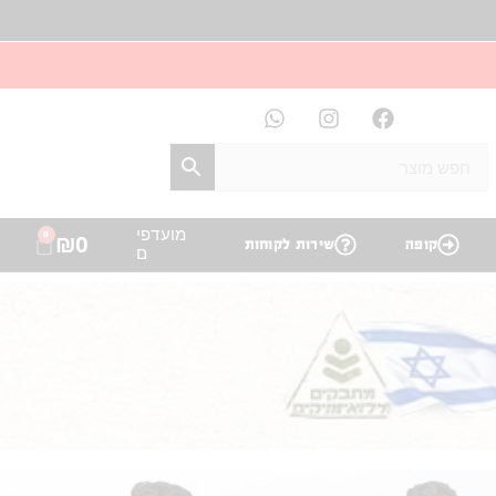
מועדפי
0
₪
0
קופה
שירות לקוחות
ם