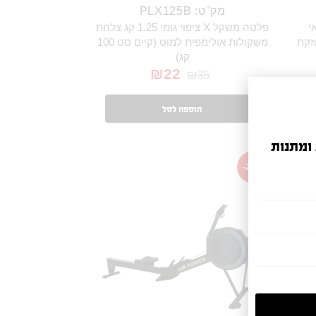
מק"ט: PLX125B
י
פלטה משקל X ציפוי גומי 1.25 קג צלחת
זקת
משקולות אולימפית למוט (קיים סט 100
קג)
₪
22
₪
35
הוספה לסל
 ומתנות
-25%