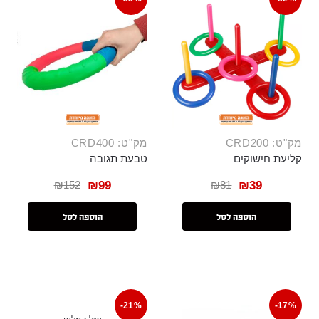
מק"ט: CRD200
מק"ט: CRD400
קליעת חישוקים
טבעת תגובה
₪
152
₪
81
₪
99
₪
39
הוספה לסל
הוספה לסל
-21%
-17%