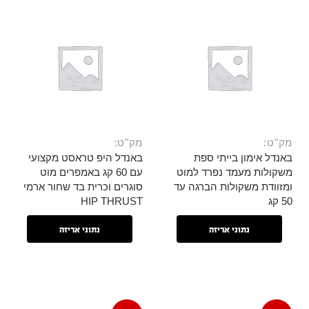
מק"ט:
מק"ט:
באנדל אימון בייתי ספת
באנדל היפ טראסט מקצועי
משקולות מעמד נפרד למוט
עם 60 קג באמפרים מוט
ומזוודת משקולות הברגה עד
סוגרים וכרית בד שחור ארמי
50 קג
HIP THRUST
נתוני אריזה
נתוני אריזה