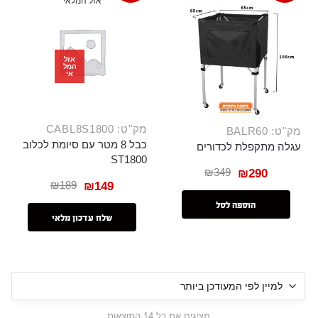
אזל המלאי
אזל
המל
אי
מק"ט: CABL8S1800
מק"ט: BALR60
כבל 8 מטר עם סיומת לכלוב
עגלה מתקפלת לכדורים
ST1800
₪
349
₪
290
₪
189
₪
149
הוספה לסל
שלח עדכון מלאי
מציגים את כל ⁦14⁩ התוצאות