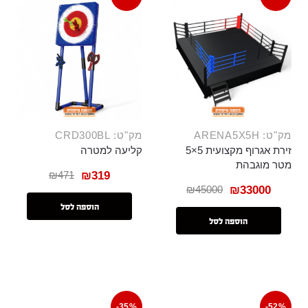
מק"ט: ARENA5X5H
מק"ט: CRD300BL
זירת אגרוף מקצועית 5×5
קליעה למטרה
מטר מוגבהת
₪
471
₪
319
₪
45000
₪
33000
הוספה לסל
הוספה לסל
-35%
-52%