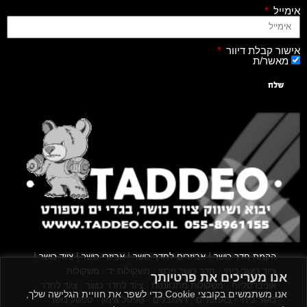
אימייל
אישור קבלת דיוור
מאשר/ת
שלח
|
|
|
|
הקמת חדר כושר
אביזרים לחדר כושר
אביזרי כושר
ציוד כושר
|
|
|
ציוד כושר ביתי
חדר כושר פרטי
משקולות יד
משקולות
אנו מעריכים את פרטיותך
|
|
|
אוניברסליות
משקולות מתכווננות
ציוד לחדר כושר
ציוד לחדר
אנו משתמשים בקובצי Cookie כדי לשפר את חוויית הגלישה שלך,
|
|
|
|
|
כושר ביתי
באמפרים
דאמבלים
ספסל אימון
ספסל כושר