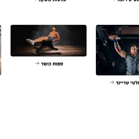
ספות כושר
לטי טריינר