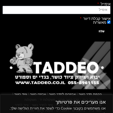
אימייל
אישור קבלת דיוור
מאשר/ת
שלח
|
|
|
|
הקמת חדר כושר
אביזרים לחדר כושר
אביזרי כושר
ציוד כושר
|
|
|
ציוד כושר ביתי
חדר כושר פרטי
משקולות יד
משקולות
אנו מעריכים את פרטיותך
|
|
|
אוניברסליות
משקולות מתכווננות
ציוד לחדר כושר
ציוד לחדר
אנו משתמשים בקובצי Cookie כדי לשפר את חוויית הגלישה שלך,
|
|
|
|
|
כושר ביתי
באמפרים
דאמבלים
ספסל אימון
ספסל כושר