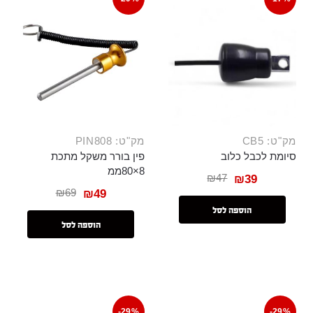
מק"ט: CB5
מק"ט: PIN808
סיומת לכבל כלוב
פין בורר משקל מתכת
8×80ממ
₪
47
₪
39
₪
69
₪
49
הוספה לסל
הוספה לסל
-29%
-29%