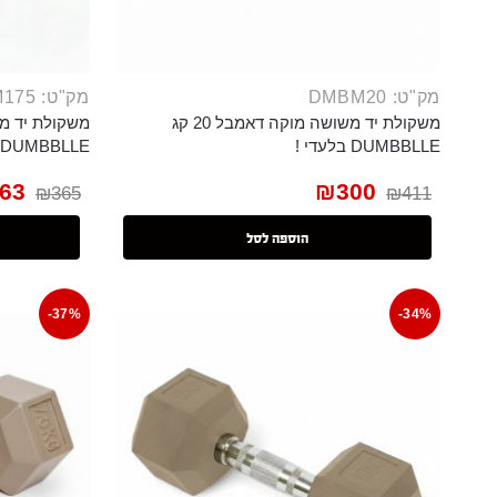
מק"ט: DMBM20
מק"ט: DMBM175
משקולת יד משושה מוקה דאמבל 20 קג
DUMBBLLE בלעדי !
DUMBBLLE בלעדי !
63
₪
300
₪
365
₪
411
הוספה לסל
-37%
-34%