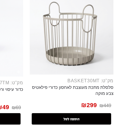
מק"ט: BASKET30MT
מק"ט: PILA7TM
סלסלת מתכת מעוצבת לאחסון כדורי פילאטיס
כדור עיסוי ורפלקסולוגי
צבע מוקה
₪
299
₪
449
₪
49
₪
69
הוספה לסל