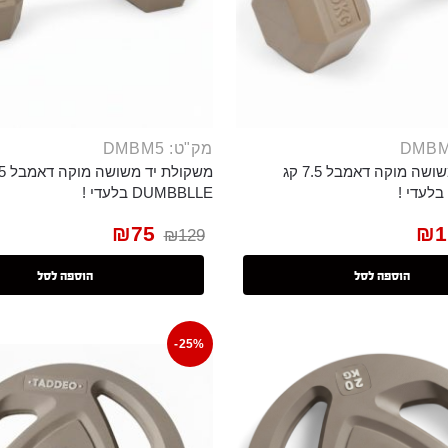
מק"ט: DMBM5
משקולת יד משושה מוקה דאמבל 7.5 קג
DUMBBLLE בלעדי !
₪
75
₪
1
₪
129
הוספה לסל
הוספה לסל
-25%