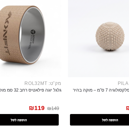
מק"ט: ROL32MT
ה 7 ס"מ – מוקה בהיר
גלגל יוגה פילאטיס רחב 32 סמ מוקה
₪
119
₪
149
הוספה לסל
הוספה לסל