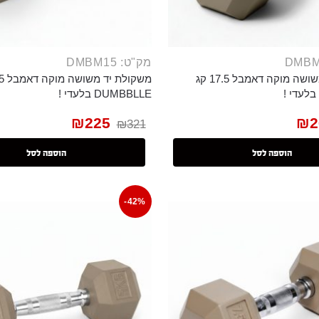
מק"ט: DMBM15
משקולת יד משושה מוקה דאמבל 17.5 קג
DUMBBLLE בלעדי !
₪
225
₪
2
₪
321
הוספה לסל
הוספה לסל
-42%