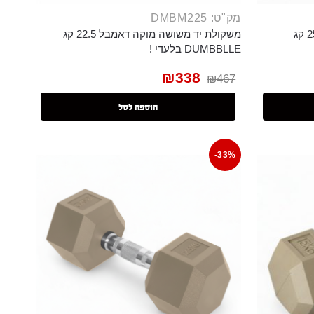
מק"ט: DMBM225
משקולת יד משושה מוקה דאמבל 25 קג
משקולת יד משושה מוקה דאמבל 22.5 קג
DUMBBLLE בלעדי !
₪
338
₪
467
הוספה לסל
-33%