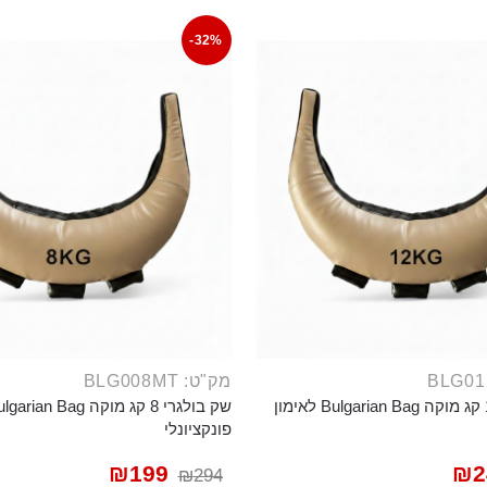
-32%
מק"ט: BLG008MT
שק בולגרי 12 קג מוקה Bulgarian Bag לאימון
פונקציונלי
₪
199
₪
2
₪
294