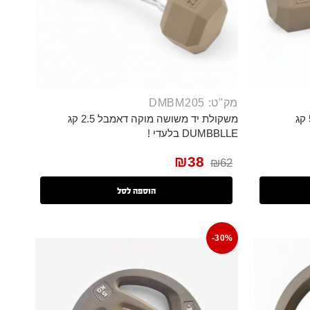
מק"ט: DMBM205
משקולת יד משושה מוקה דאמבל 5 קג
משקולת יד משושה מוקה דאמבל 2.5 קג
DUMBBLLE בלעדי !
₪
38
₪
62
הוספה לסל
-30%