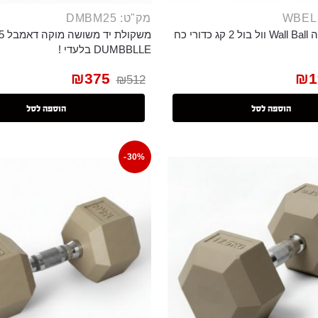
מק"ט: DMBM25
כדור כוח מוקה Wall Ball וול בול 2 קג כדורי כח
DUMBBLLE בלעדי !
₪
375
₪
1
₪
512
הוספה לסל
הוספה לסל
-30%