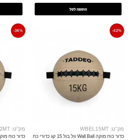
הוספה לסל
-36%
-42%
מק"ט: WBEL15MT
מק"ט: WBEL12MT
כדור כוח מוקה Wall Ball וול בול 15 קג כדורי כח