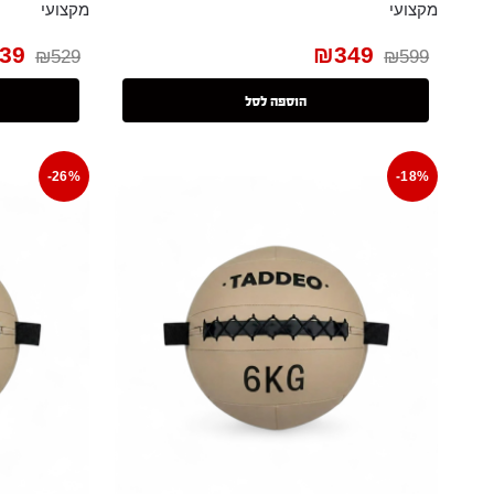
מקצועי
מקצועי
39
₪
349
₪
529
₪
599
הוספה לסל
-26%
-18%