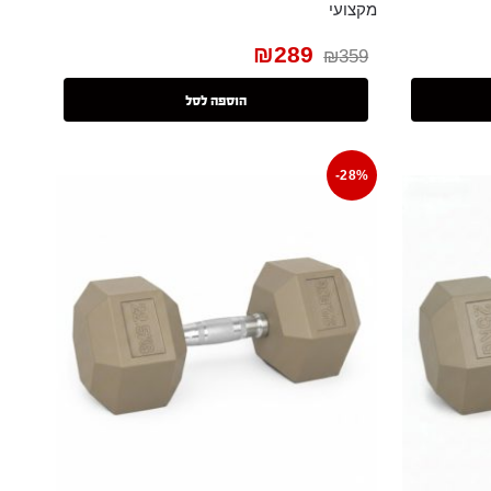
מקצועי
₪
289
₪
359
הוספה לסל
-28%