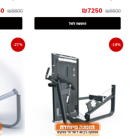
50
₪
7250
₪
8800
₪
8800
הוספה לסל
-27%
-18%