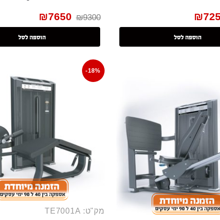
₪
7650
₪
72
₪
9300
הוספה לסל
הוספה לסל
-18%
מק"ט: TE7001A