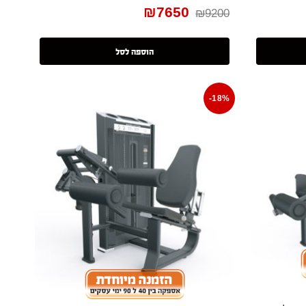
₪
7650
₪
9200
הוספה לסל
-18%