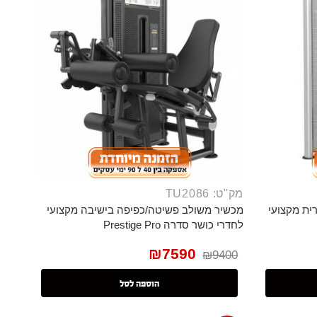
מק"ט: TU2086
ית מקצועי
מכשיר משולב פשיטה/כפיפה בישיבה מקצועי
לחדרי כושר סדרה Prestige Pro
₪
7590
₪
9400
הוספה לסל