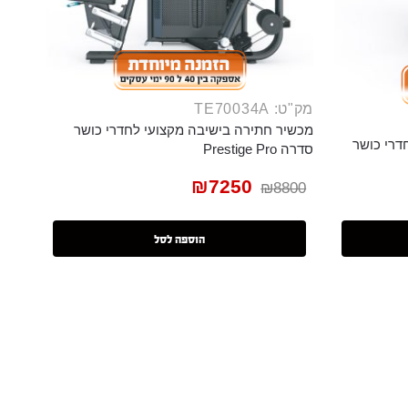
מק"ט: TE70034A
מכשיר חתירה בישיבה מקצועי לחדרי כושר
דרי כושר
סדרה Prestige Pro
₪
7250
₪
8800
הוספה לסל