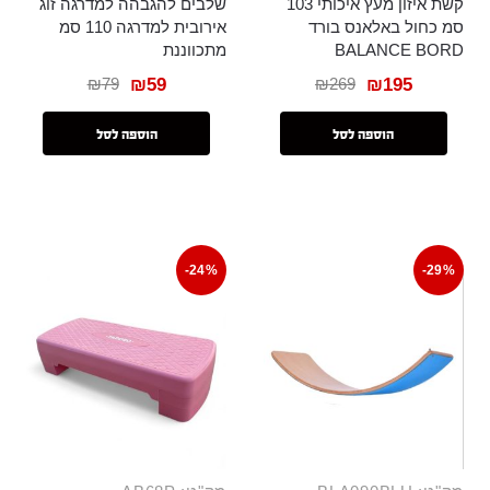
קשת איזון מעץ איכותי 103
שלבים להגבהה למדרגה זוג
סמ כחול באלאנס בורד
אירובית למדרגה 110 סמ
BALANCE BORD
מתכווננת
₪
79
₪
269
₪
59
₪
195
הוספה לסל
הוספה לסל
-24%
-29%