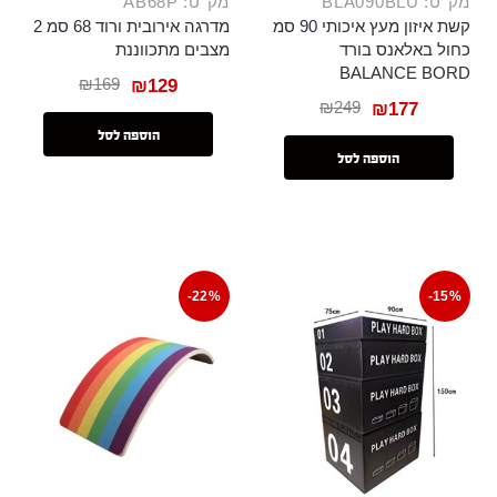
מק"ט: BLA090BLU
מק"ט: AB68P
קשת איזון מעץ איכותי 90 סמ
מדרגה אירובית ורוד 68 סמ 2
כחול באלאנס בורד
מצבים מתכווננת
BALANCE BORD
₪
169
₪
129
₪
249
₪
177
הוספה לסל
הוספה לסל
-22%
-15%