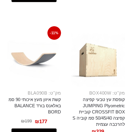
-11%
מק"ט: BOX400W
מק"ט: BLA090B
קופסת עץ טבעי קפיצה
קשת איזון מעץ איכותי 90 סמ
JUMPING Plyometric
באלאנס בורד BALANCE
CROSSFIT BOX קוביית
BORD
קפיצה 50/45/40 סמ קוביה S
₪
199
₪
177
להרכבה עצמית
₪
329