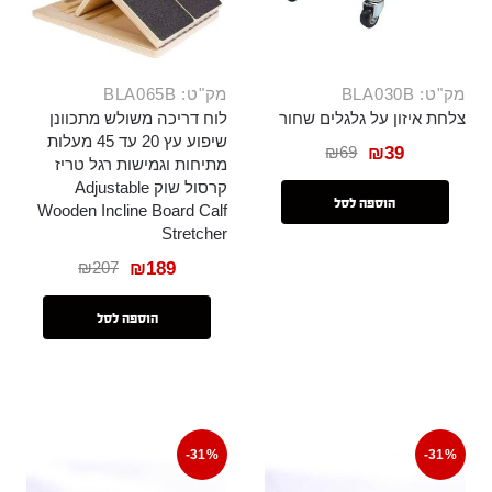
מק"ט: BLA030B
מק"ט: BLA065B
צלחת איזון על גלגלים שחור
לוח דריכה משולש מתכוונן
שיפוע עץ 20 עד 45 מעלות
₪
69
₪
39
מתיחות וגמישות רגל טריז
קרסול שוק Adjustable
הוספה לסל
Wooden Incline Board Calf
Stretcher
₪
207
₪
189
הוספה לסל
-31%
-31%