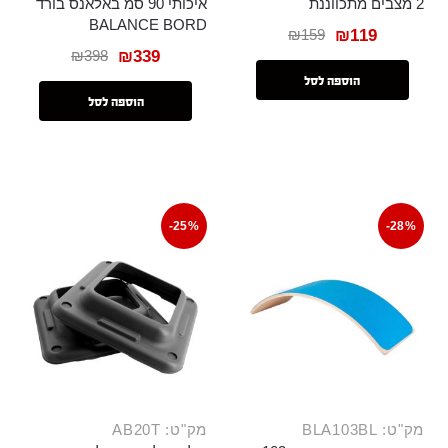
2 מצבים מתכווננת
איכותי 90 סמ באלאנס בורד
BALANCE BORD
₪
159
₪
119
₪
398
₪
339
הוספה לסל
הוספה לסל
-25%
-28%
מק"ט: BLA103BL
מק"ט: AB20T