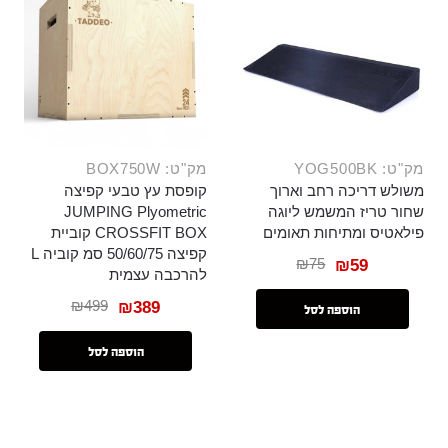
מק"ט: YOG500BK
מק"ט: BOX750W
משולש דריכה רחב וארוך
קופסת עץ טבעי קפיצה
שחור טריז המשמש ליוגה
JUMPING Plyometric
פילאטיס ומתיחות תאומים
CROSSFIT BOX קוביית
קפיצה 50/60/75 סמ קוביה L
₪
75
₪
59
להרכבה עצמית
₪
499
₪
389
הוספה לסל
הוספה לסל