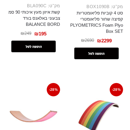
מק"ט: BLA090C
מק"ט: BOX1090B
קשת איזון מעץ איכותי 90 סמ
סט 4 קוביות פליאומטריות
צבעוני באלאנס בורד
קפיצה שחור פליאומטרי
BALANCE BORD
PLYOMETRICS Foam Plyo
Box SET
₪
249
₪
195
₪
2690
₪
2299
הוספה לסל
הוספה לסל
-28%
-28%