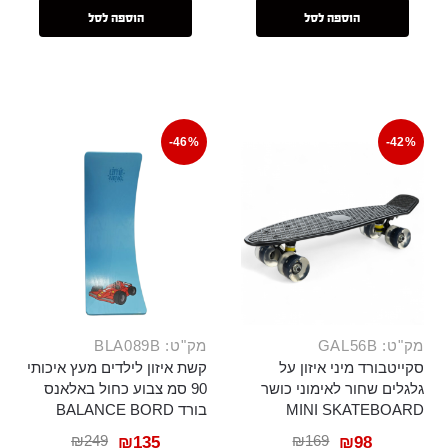
הוספה לסל
הוספה לסל
-46%
-42%
מק"ט: GAL56B
מק"ט: BLA089B
סקייטבורד מיני איזון על
קשת איזון לילדים מעץ איכותי
גלגלים שחור לאימוני כושר
90 סמ צבוע כחול באלאנס
MINI SKATEBOARD
בורד BALANCE BORD
₪
249
₪
169
₪
135
₪
98