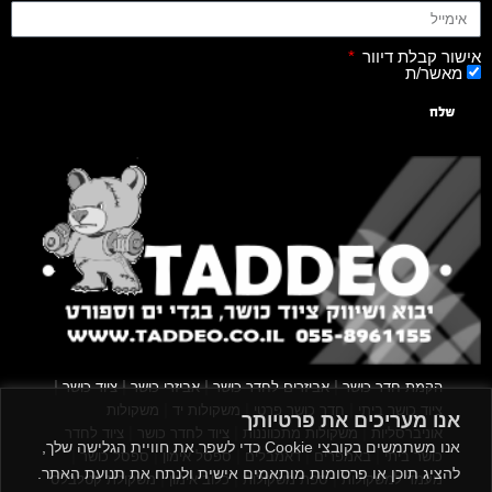
אישור קבלת דיוור
מאשר/ת
שלח
|
|
|
|
הקמת חדר כושר
אביזרים לחדר כושר
אביזרי כושר
ציוד כושר
|
|
|
ציוד כושר ביתי
חדר כושר פרטי
משקולות יד
משקולות
אנו מעריכים את פרטיותך
|
|
|
אוניברסליות
משקולות מתכווננות
ציוד לחדר כושר
ציוד לחדר
אנו משתמשים בקובצי Cookie כדי לשפר את חוויית הגלישה שלך,
|
|
|
|
|
כושר ביתי
באמפרים
דאמבלים
ספסל אימון
ספסל כושר
להציג תוכן או פרסומות מותאמים אישית ולנתח את תנועת האתר.
|
|
|
מעמד למשקולות
ספת משקולות
כלוב אימון
משקולת קטלבלס