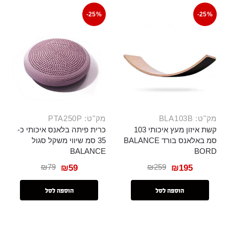
-25%
-25%
מק"ט: BLA103B
מק"ט: PTA250P
קשת איזון מעץ איכותי 103
כרית פיתה בלאנס איכותי כ-
סמ באלאנס בורד BALANCE
35 סמ שיווי משקל סגול
BALANCE
BORD
₪
79
₪
259
₪
59
₪
195
הוספה לסל
הוספה לסל