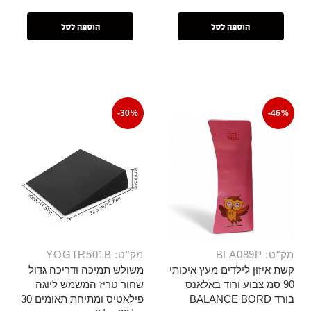
הוספה לסל
הוספה לסל
-30%
-46%
מק"ט: BLA089P
מק"ט: YOGTR501B
קשת איזון לילדים מעץ איכותי
משולש תמיכה ודריכה גדול
90 סמ צבוע ורוד באלאנס
שחור טריז המשמש ליוגה
בורד BALANCE BORD
פילאטיס ומתיחת תאומים 30