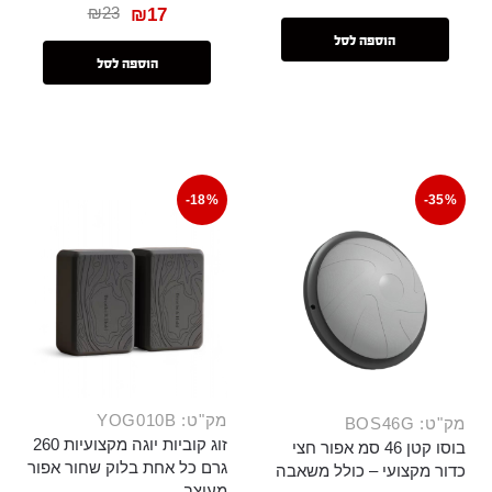
₪
23
₪
17
הוספה לסל
הוספה לסל
-18%
-35%
מק"ט: YOG010B
מק"ט: BOS46G
זוג קוביות יוגה מקצועיות 260
בוסו קטן 46 סמ אפור חצי
גרם כל אחת בלוק שחור אפור
כדור מקצועי – כולל משאבה
מעוצב