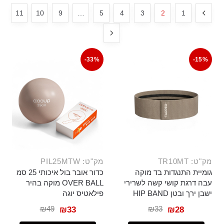
11
10
9
…
5
4
3
2
1
-33%
-15%
מק"ט: TR10MT
מק"ט: PIL25MTW
גומיית התנגדות בד מוקה
כדור אובר בול איכותי 25 סמ
עבה דרגת קושי קשה לשרירי
OVER BALL מוקה בהיר
ישבן ירך ובטן HIP BAND
פילאטיס יוגה
₪
49
₪
33
₪
33
₪
28