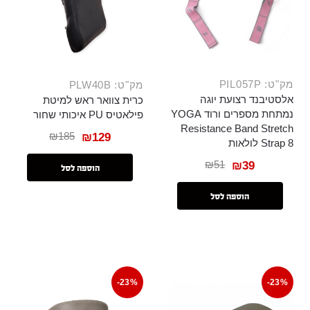
מק"ט: PIL057P
מק"ט: PLW40B
אלסטיבנד רצועת יוגה
כרית צוואר ראש למיטת
נמתחת מספרים ורוד YOGA
פילאטיס PU איכותי שחור
Resistance Band Stretch
₪
185
₪
129
Strap 8 לולאות
₪
51
₪
39
הוספה לסל
הוספה לסל
-23%
-23%