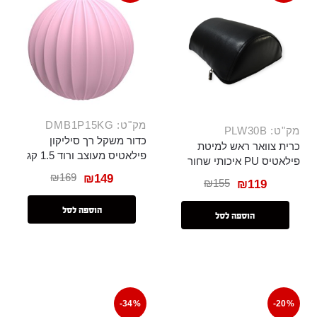
מק"ט: DMB1P15KG
מק"ט: PLW30B
כדור משקל רך סיליקון
כרית צוואר ראש למיטת
פילאטיס מעוצב ורוד 1.5 קג
פילאטיס PU איכותי שחור
₪
169
₪
149
₪
155
₪
119
הוספה לסל
הוספה לסל
-34%
-20%