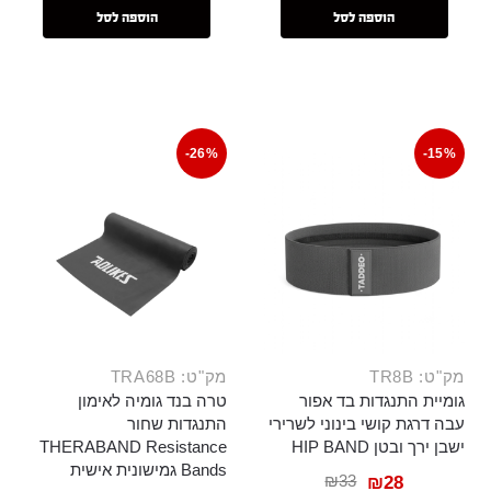
הוספה לסל
הוספה לסל
-26%
-15%
מק"ט: TR8B
מק"ט: TRA68B
גומיית התנגדות בד אפור
טרה בנד גומיה לאימון
עבה דרגת קושי בינוני לשרירי
התנגדות שחור
ישבן ירך ובטן HIP BAND
THERABAND Resistance
Bands גמישונית אישית
₪
33
₪
28