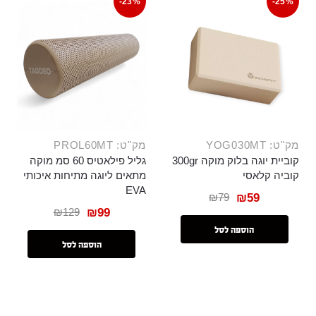
-23%
-25%
מק"ט: YOG030MT
מק"ט: PROL60MT
קוביית יוגה בלוק מוקה 300gr
גליל פילאטיס 60 סמ מוקה
קוביה קלאסי
מתאים ליוגה מתיחות איכותי
EVA
₪
79
₪
59
₪
129
₪
99
הוספה לסל
הוספה לסל