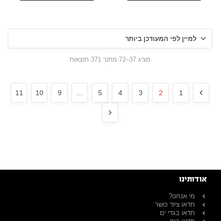
מציג 37–72 מתוך 371 תוצאות
11
10
9
…
5
4
3
2
1
אודותינו
מי אנחנו?
תדאו ציוד כושר
תדאו בגדי ים