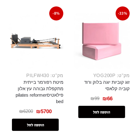
-8%
-33%
מק"ט: YOG200P
מק"ט: PILFW430
זוג קוביות יוגה בלוק ורוד
מיטת רפורמר בייתית
קוביה קלאסי
מתקפלת גבוהה עץ אלון
פילאטיסpilates reformer
₪
99
₪
66
bed
₪
6200
₪
5700
הוספה לסל
הוספה לסל