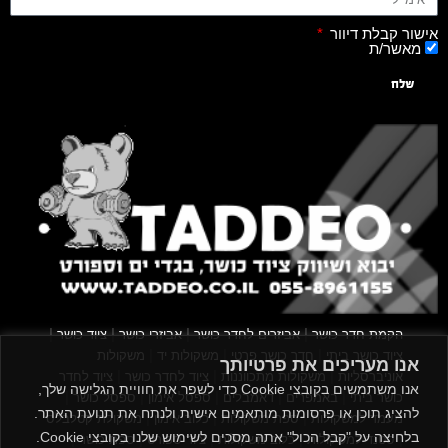
אישור קבלת דיוור
מאשר/ת
שלח
|
|
|
|
הקמת חדר כושר
אביזרים לחדר כושר
אביזרי כושר
ציוד כושר
|
|
|
ציוד כושר ביתי
חדר כושר פרטי
משקולות יד
משקולות
אנו מעריכים את פרטיותך
|
|
|
אוניברסליות
משקולות מתכווננות
ציוד לחדר כושר
ציוד לחדר
אנו משתמשים בקובצי Cookie כדי לשפר את חוויית הגלישה שלך,
|
|
|
|
|
כושר ביתי
באמפרים
דאמבלים
ספסל אימון
ספסל כושר
להציג תוכן או פרסומות מותאמים אישית ולנתח את תנועת האתר.
|
|
|
מעמד למשקולות
ספת משקולות
כלוב אימון
משקולת קטלבלס
בלחיצה על "קבל הכול" אתה מסכים לשימוש שלנו בקובצי Cookie.
|
|
|
|
|
סטנד למשקולות
כלוב משקולות
ציוד ספורט
ספת כושר