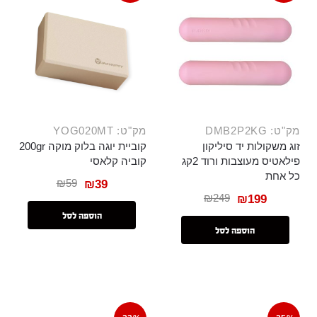
מק"ט: DMB2P2KG
מק"ט: YOG020MT
זוג משקולות יד סיליקון
קוביית יוגה בלוק מוקה 200gr
פילאטיס מעוצבות ורוד 2קג
קוביה קלאסי
כל אחת
₪
59
₪
39
₪
249
₪
199
הוספה לסל
הוספה לסל