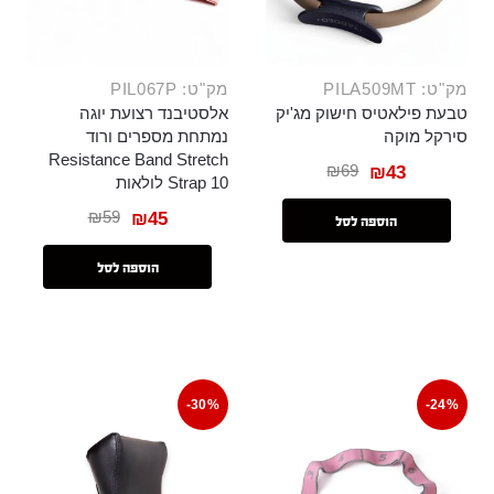
מק"ט: PILA509MT
מק"ט: PIL067P
טבעת פילאטיס חישוק מג'יק
אלסטיבנד רצועת יוגה
סירקל מוקה
נמתחת מספרים ורוד
Resistance Band Stretch
₪
69
₪
43
Strap 10 לולאות
₪
59
₪
45
הוספה לסל
הוספה לסל
-30%
-24%