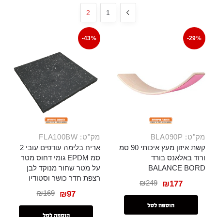
2
1
-43%
-29%
מק"ט: BLA090P
מק"ט: FLA100BW
קשת איזון מעץ איכותי 90 סמ
אריח בלימה עודפים עובי 2
ורוד באלאנס בורד
סמ EPDM גומי דחוס מטר
BALANCE BORD
על מטר שחור מנוקד לבן
רצפת חדר כושר וסטודיו
₪
249
₪
177
₪
169
₪
97
הוספה לסל
הוספה לסל