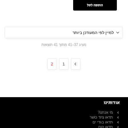
הוספה לסל
מציג 37–41 מתוך 41 תוצאות
2
1
אודותינו
מי אנחנו?
תדאו ציוד כושר
תדאו בגדי ים
תדאו הום