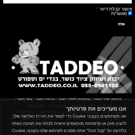
אישור קבלת דיוור
מאשר/ת
שלח
|
|
|
|
הקמת חדר כושר
אביזרים לחדר כושר
אביזרי כושר
ציוד כושר
|
|
|
ציוד כושר ביתי
חדר כושר פרטי
משקולות יד
משקולות
אנו מעריכים את פרטיותך
|
|
|
אוניברסליות
משקולות מתכווננות
ציוד לחדר כושר
ציוד לחדר
אנו משתמשים בקובצי Cookie כדי לשפר את חוויית הגלישה שלך,
|
|
|
|
|
כושר ביתי
באמפרים
דאמבלים
ספסל אימון
ספסל כושר
להציג תוכן או פרסומות מותאמים אישית ולנתח את תנועת האתר.
|
|
|
מעמד למשקולות
ספת משקולות
כלוב אימון
משקולת קטלבלס
בלחיצה על "קבל הכול" אתה מסכים לשימוש שלנו בקובצי Cookie.
|
|
|
|
|
סטנד למשקולות
כלוב משקולות
ציוד ספורט
ספת כושר