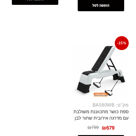
הוספה לסל
-15%
מק"ט: BA580WB
ספת כושר מתכווננת משולבת
עם מדרגה אירובית שחור לבן
₪
799
₪
679