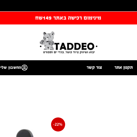
מינימום רכישה באתר 149שח
תקנון אתר
צור קשר
החשבון שלי
-22%