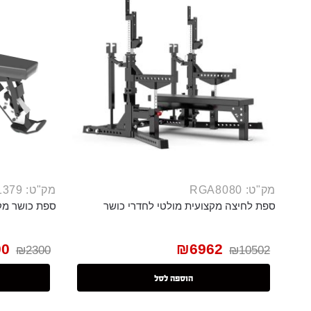
מק"ט: RGA8080
מק"ט: BNC1379
ספת לחיצה מקצועית מולטי לחדרי כושר
ספת כושר מק
00
₪
6962
₪
2300
₪
10502
הוספה לסל