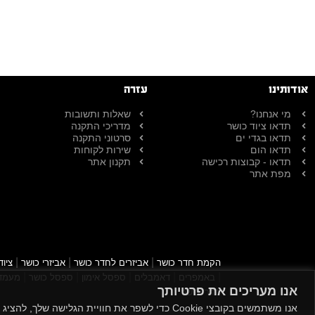
אודותינו
עזרה
מי אנחנו?
שאלות ותשובות
תדאו ציוד כושר
מדריכי התקנה
תדאו בגדי ים
סרטוני התקנה
תדאו הום
שירות לקוחות
תדאו - קבוצות רכישה
תקנון אתר
מפת אתר
|
|
|
הקמת חדר כושר
אביזרים לחדר כושר
אביזרי כושר
ציוד
|
|
|
|
|
באמפרים
דאמבלים
ספסל אימון
ספסל כושר
מעמד 
אנו מעריכים את פרטיותך
חדרי כושר
אנו משתמשים בקובצי Cookie כדי לשפר את חוויית