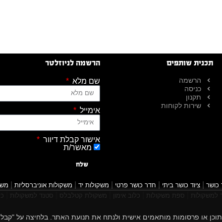
תכנית שותפים
הרשמה לניוזלטר
הרשמה
שם מלא
כניסה
תקנון
שירות לקוחות
אימייל
אישור קבלת דיוור
מאשר/ת
שלח
|
|
|
|
|
 כושר
ציוד כושר ביתי
חדר כושר פרטי
משקולות יד
משקולות אוניברסליות
משק
|
|
|
|
|
למשקולות
ספת משקולות
כלוב אימון
משקולת קטלבלס
סטנד למשקולות
כל
 הגלישה שלך, להציג תוכן או פרסומות מותאמים אישית ולנתח את תנועת האתר. בלחיצה על "