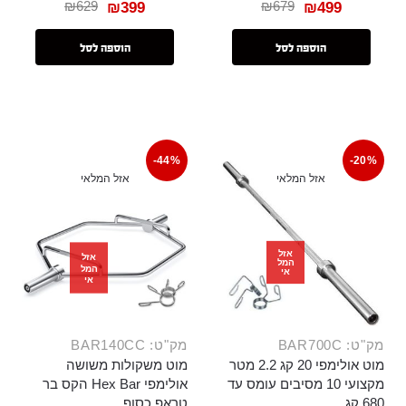
₪
629
₪
679
₪
399
₪
499
הוספה לסל
הוספה לסל
-44%
-20%
אזל המלאי
אזל המלאי
אזל
אזל
המל
המל
אי
אי
מק"ט: BAR700C
מק"ט: BAR140CC
מוט אולימפי 20 קג 2.2 מטר
מוט משקולות משושה
מקצועי 10 מסיבים עומס עד
אולימפי Hex Bar הקס בר
680 קג
טראפ כסוף