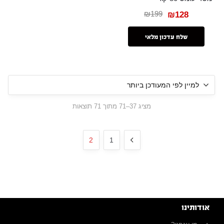
₪
199
₪
128
שלח עדכון מלאי
מציג 37–71 מתוך 71 תוצאות
2
1
אודותינו