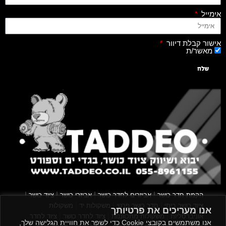
אימייל
אישור קבלת דיוור
מאשר/ת
שלח
|
|
|
|
הקמת חדר כושר
אביזרים לחדר כושר
אביזרי כושר
ציוד כושר
|
|
|
ציוד כושר ביתי
חדר כושר פרטי
משקולות יד
משקולות
אנו מעריכים את פרטיותך
|
|
|
אוניברסליות
משקולות מתכווננות
ציוד לחדר כושר
ציוד לחדר
אנו משתמשים בקובצי Cookie כדי לשפר את חוויית הגלישה שלך,