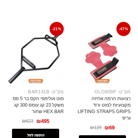
-21%
-47%
מק"ט: GLO809P
מק"ט: BAR141B
רצועות הרמה אחיזה
מוט אולימפי הקס בר 5 סמ
מקצועיות למוט ורוד
משקל 23 קג עומס 300 קג
LIFTING STRAPS GRIPS
HEX BAR שחור
גריפ
₪
623
₪
495
₪
129
₪
69
הוספה לסל