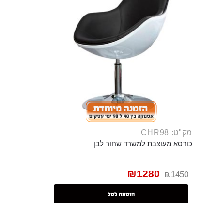
מק"ט: CHR98
כורסא מעוצבת למשרד שחור לבן
₪
1280
₪
1450
הוספה לסל