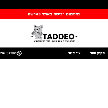
מינימום רכישה באתר 149שח
תקנון אתר
צור קשר
החשבון שלי