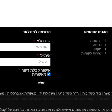
תכנית שותפים
הרשמה לניוזלטר
הרשמה
שם מלא
כניסה
תקנון
שירות לקוחות
אימייל
אישור קבלת דיוור
מאשר/ת
שלח
|
|
|
|
|
 כושר
ציוד כושר ביתי
חדר כושר פרטי
משקולות יד
משקולות אוניברסליות
משק
|
|
|
|
|
למשקולות
ספת משקולות
כלוב אימון
משקולת קטלבלס
סטנד למשקולות
כל
 הגלישה שלך, להציג תוכן או פרסומות מותאמים אישית ולנתח את תנועת האתר. בלחיצה על "