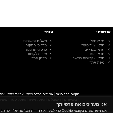
אודותינו
עזרה
מי אנחנו?
שאלות ותשובות
תדאו ציוד כושר
מדריכי התקנה
תדאו בגדי ים
סרטוני התקנה
תדאו הום
שירות לקוחות
תדאו - קבוצות רכישה
תקנון אתר
מפת אתר
|
|
|
הקמת חדר כושר
אביזרים לחדר כושר
אביזרי כושר
ציוד
|
|
|
|
|
באמפרים
דאמבלים
ספסל אימון
ספסל כושר
מעמד 
אנו מעריכים את פרטיותך
חדרי כושר
אנו משתמשים בקובצי Cookie כדי לשפר את חוויית