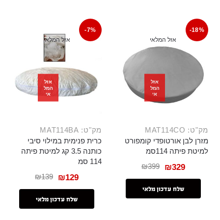
-7%
-18%
אזל המלאי
אזל המלאי
אזל
אזל
המל
המל
אי
אי
מק"ט: MAT114CO
מק"ט: MAT114BA
מזרן לבן אורטופדי קומפורט
כרית פנימית במילוי סיבי
למיטת פיתה 114סמ
כותנה 3.5 קג למיטת פיתה
114 סמ
₪
399
₪
329
₪
139
₪
129
שלח עדכון מלאי
שלח עדכון מלאי