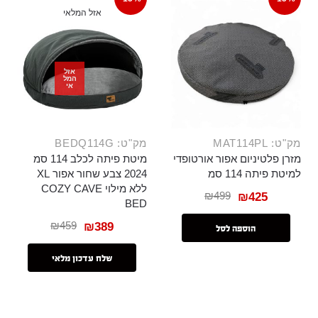
אזל המלאי
אזל
המל
אי
מק"ט: MAT114PL
מק"ט: BEDQ114G
מזרן פלטיניום אפור אורטופדי
מיטת פיתה לכלב 114 סמ
למיטת פיתה 114 סמ
2024 צבע שחור אפור XL
ללא מילוי COZY CAVE
₪
499
₪
425
BED
₪
459
₪
389
הוספה לסל
שלח עדכון מלאי