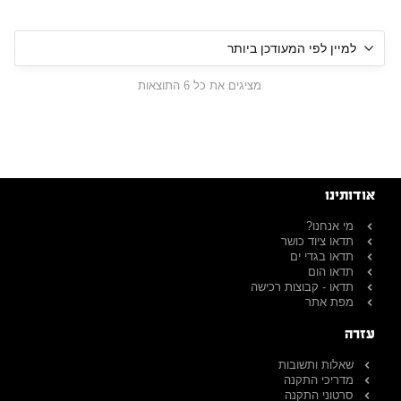
מציגים את כל ⁦6⁩ התוצאות
אודותינו
מי אנחנו?
תדאו ציוד כושר
תדאו בגדי ים
תדאו הום
תדאו - קבוצות רכישה
מפת אתר
עזרה
שאלות ותשובות
מדריכי התקנה
סרטוני התקנה