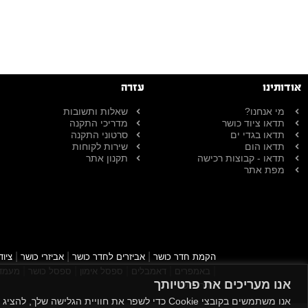
אודותינו
עזרה
מי אנחנו?
שאלות ותשובות
תדאו ציוד כושר
מדריכי התקנה
תדאו בגדי ים
סרטוני התקנה
תדאו הום
שירות לקוחות
תדאו - קבוצות רכישה
תקנון אתר
מפת אתר
|
|
|
הקמת חדר כושר
אביזרים לחדר כושר
אביזרי כושר
ציוד
|
|
|
|
|
באמפרים
דאמבלים
ספסל אימון
ספסל כושר
מעמד 
אנו מעריכים את פרטיותך
חדרי כושר
אנו משתמשים בקובצי Cookie כדי לשפר את חוויית