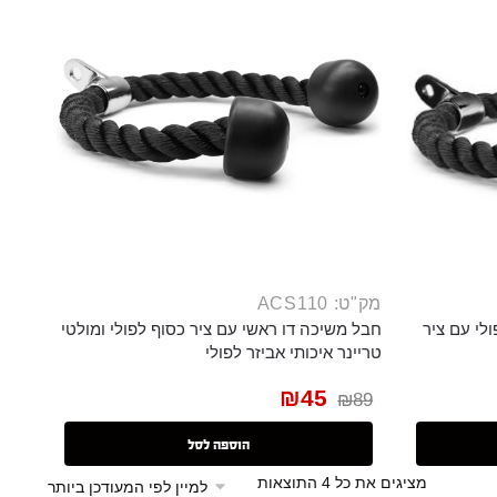
מק"ט: ACS110
לי עם ציר
חבל משיכה דו ראשי עם ציר כסוף לפולי ומולטי
טריינר איכותי אביזר לפולי
₪
45
₪
89
הוספה לסל
מציגים את כל ⁦4⁩ התוצאות