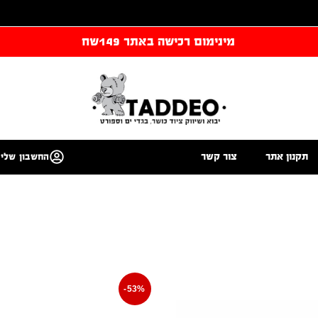
מינימום רכישה באתר 149שח
תקנון אתר
צור קשר
החשבון שלי
-53%