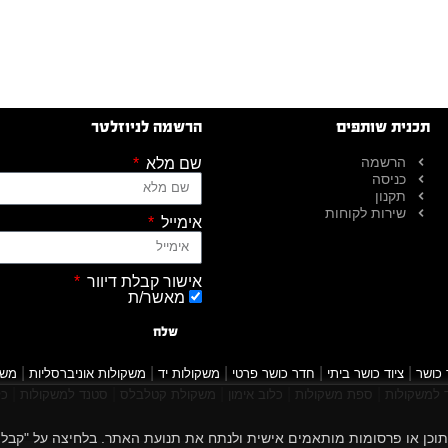
תכנית שותפים
הרשמה לניוזלטר
הרשמה
שם מלא
כניסה
תקנון
שירות לקוחות
אימייל
אישור קבלת דיוור
מאשר/ת
שלח
|
|
|
|
|
 כושר
ציוד כושר ביתי
חדר כושר פרטי
משקולות יד
משקולות אוניברסליות
משק
|
|
|
|
|
למשקולות
ספת משקולות
כלוב אימון
משקולת קטלבלס
סטנד למשקולות
כל
 הגלישה שלך, להציג תוכן או פרסומות מותאמים אישית ולנתח את תנועת האתר. בלחיצה על "