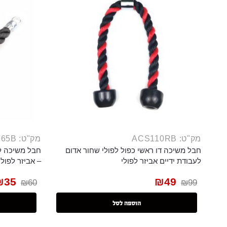
מק"ט: ACS110RB
מק"ט: ACS65B
חבל משיכה דו ראשי כפול לפולי שחור אדום
חבל משיכה ל
לעבודת ידיים אביזר לפולי
– אביזר לפולי
₪
35
₪
49
₪
60
₪
99
הוספה לסל