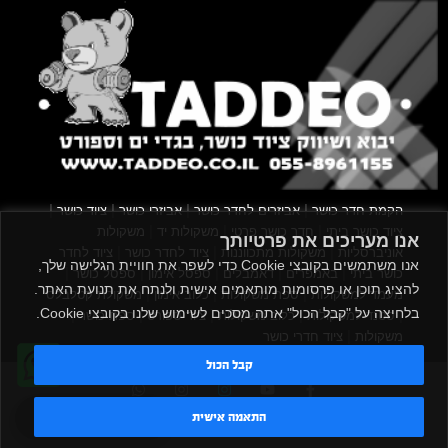
|
|
|
|
הקמת חדר כושר
אביזרים לחדר כושר
אביזרי כושר
ציוד כושר
|
|
|
ציוד כושר ביתי
חדר כושר פרטי
משקולות יד
משקולות
אנו מעריכים את פרטיותך
|
|
|
אוניברסליות
משקולות מתכווננות
ציוד לחדר כושר
ציוד לחדר
אנו משתמשים בקובצי Cookie כדי לשפר את חוויית הגלישה שלך,
|
|
|
|
|
כושר ביתי
באמפרים
דאמבלים
ספסל אימון
ספסל כושר
להציג תוכן או פרסומות מותאמים אישית ולנתח את תנועת האתר.
|
|
|
מעמד למשקולות
ספת משקולות
כלוב אימון
משקולת קטלבלס
בלחיצה על "קבל הכול" אתה מסכים לשימוש שלנו בקובצי Cookie.
|
|
|
|
|
סטנד למשקולות
כלוב משקולות
ציוד ספורט
ספת כושר
|
משקולות
ציוד חדרי כושר
קבל הכול
TADDEO 2013 - 2026 © All rights reserved
טדי - נציג AI
התאמה אישית