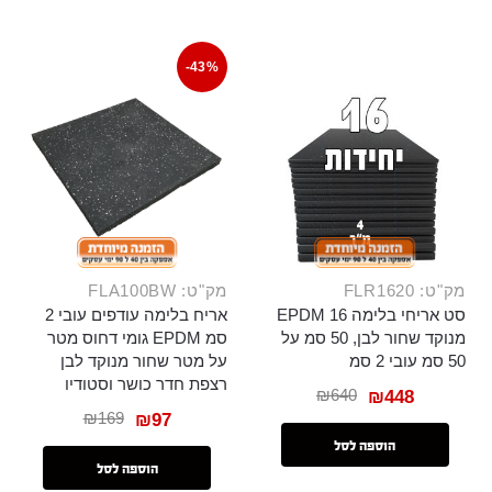
-43%
מק"ט: FLR1620
מק"ט: FLA100BW
סט אריחי בלימה 16 EPDM
אריח בלימה עודפים עובי 2
מנוקד שחור לבן, 50 סמ על
סמ EPDM גומי דחוס מטר
50 סמ עובי 2 סמ
על מטר שחור מנוקד לבן
רצפת חדר כושר וסטודיו
₪
640
₪
448
₪
169
₪
97
הוספה לסל
הוספה לסל