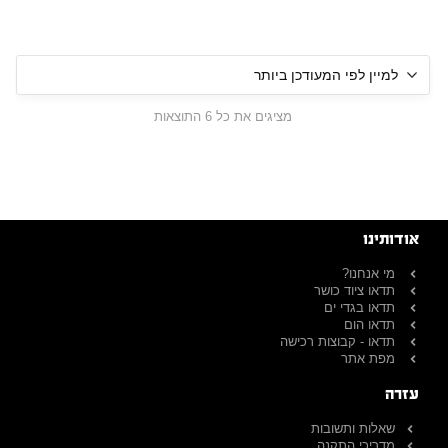
מציגים את כל ⁦6⁩ התוצאות
אודותינו
מי אנחנו?
תדאו ציוד כושר
תדאו בגדי ים
תדאו הום
תדאו - קבוצות רכישה
מפת אתר
עזרה
שאלות ותשובות
מדריכי התקנה