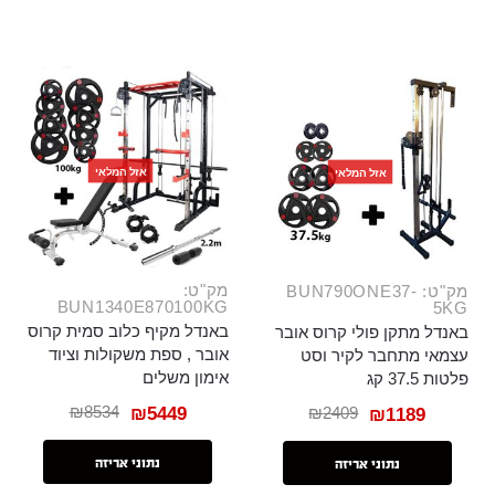
אזל המלאי
אזל המלאי
מק"ט:
מק"ט: BUN790ONE37-
BUN1340E870100KG
5KG
באנדל מקיף כלוב סמית קרוס
באנדל מתקן פולי קרוס אובר
אובר , ספת משקולות וציוד
עצמאי מתחבר לקיר וסט
אימון משלים
פלטות 37.5 קג
₪
8534
₪
2409
₪
5449
₪
1189
נתוני אריזה
נתוני אריזה