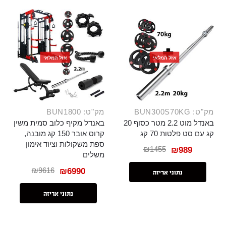
אזל המלאי
אזל המלאי
מק"ט: BUN300S70KG
מק"ט: BUN1800
באנדל מוט 2.2 מטר כסוף 20
באנדל מקיף כלוב סמית משין
קג עם סט פלטות 70 קג
קרוס אובר 150 קג מובנה,
ספת משקולות וציוד אימון
₪
1455
₪
989
משלים
₪
9616
₪
6990
נתוני אריזה
נתוני אריזה