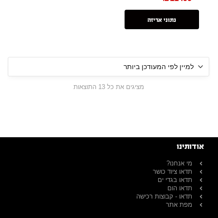
נתוני אריזה
מציגים את כל ⁦13⁩ התוצאות
אודותינו
מי אנחנו?
תדאו ציוד כושר
תדאו בגדי ים
תדאו הום
תדאו - קבוצות רכישה
מפת אתר