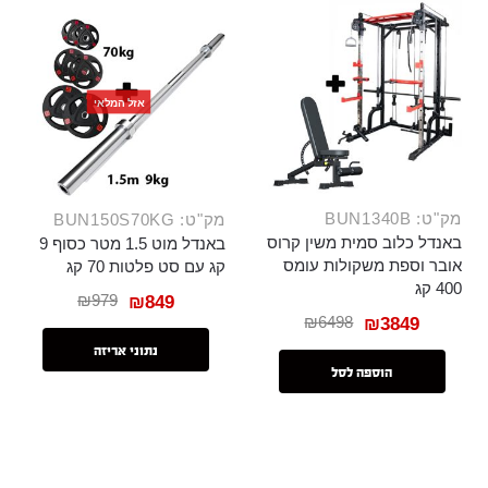
אזל המלאי
מק"ט: BUN1340B
מק"ט: BUN150S70KG
באנדל כלוב סמית משין קרוס
באנדל מוט 1.5 מטר כסוף 9
אובר וספת משקולות עומס
קג עם סט פלטות 70 קג
400 קג
₪
979
₪
849
₪
6498
₪
3849
נתוני אריזה
הוספה לסל