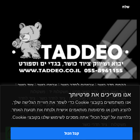
שלח
|
|
|
|
הקמת חדר כושר
אביזרים לחדר כושר
אביזרי כושר
ציוד כושר
|
|
|
ציוד כושר ביתי
חדר כושר פרטי
משקולות יד
משקולות
אנו מעריכים את פרטיותך
|
|
|
אוניברסליות
משקולות מתכווננות
ציוד לחדר כושר
ציוד לחדר
אנו משתמשים בקובצי Cookie כדי לשפר את חוויית הגלישה שלך,
|
|
|
|
|
כושר ביתי
באמפרים
דאמבלים
ספסל אימון
ספסל כושר
להציג תוכן או פרסומות מותאמים אישית ולנתח את תנועת האתר.
|
|
|
מעמד למשקולות
ספת משקולות
כלוב אימון
משקולת קטלבלס
בלחיצה על "קבל הכול" אתה מסכים לשימוש שלנו בקובצי Cookie.
|
|
|
|
|
סטנד למשקולות
כלוב משקולות
ציוד ספורט
ספת כושר
|
משקולות
ציוד חדרי כושר
קבל הכול