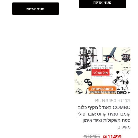
נתוני אריזה
נתוני אריזה
אזל המלאי
מק"ט: BUN3450
COMBO באנדל מקיף כלוב
קומבו סמית קרוס אובר פולי,
ספת משקולות וציוד אימון
משלים
₪
18455
₪
11499