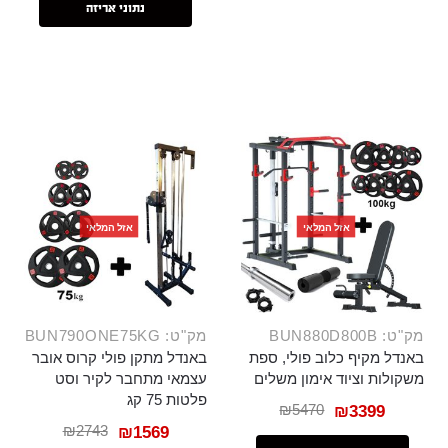
נתוני אריזה
אזל המלאי
אזל המלאי
מק"ט: BUN880D800B
מק"ט: BUN790ONE75KG
באנדל מקיף כלוב פולי, ספת
באנדל מתקן פולי קרוס אובר
משקולות וציוד אימון משלים
עצמאי מתחבר לקיר וסט
פלטות 75 קג
₪
5470
₪
3399
₪
2743
₪
1569