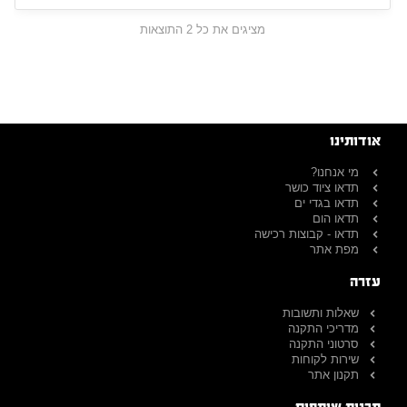
מציגים את כל ⁦2⁩ התוצאות
אודותינו
מי אנחנו?
תדאו ציוד כושר
תדאו בגדי ים
תדאו הום
תדאו - קבוצות רכישה
מפת אתר
עזרה
שאלות ותשובות
מדריכי התקנה
סרטוני התקנה
שירות לקוחות
תקנון אתר
תכנית שותפים