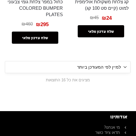
קג צלחת משקולות אולימפית
כחול במפר צלחת גומי צבעוני
למוט (קיים סט 100 קג)
COLORED BUMPER
PLATES
₪
45
₪
24
₪
460
₪
295
שלח עדכון מלאי
שלח עדכון מלאי
מציגים את כל ⁦16⁩ התוצאות
אודותינו
מי אנחנו?
תדאו ציוד כושר