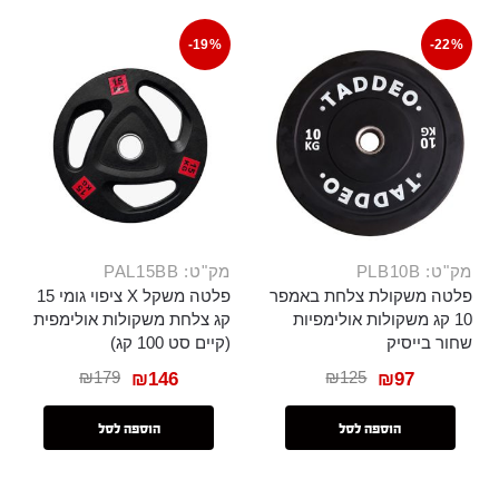
-19%
-22%
מק"ט: PLB10B
מק"ט: PAL15BB
פלטה משקולת צלחת באמפר
פלטה משקל X ציפוי גומי 15
10 קג משקולות אולימפיות
קג צלחת משקולות אולימפית
שחור בייסיק
(קיים סט 100 קג)
₪
179
₪
125
₪
146
₪
97
הוספה לסל
הוספה לסל