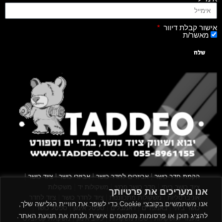
אישור קבלת דיוור
מאשר/ת
שלח
|
|
|
|
הקמת חדר כושר
אביזרים לחדר כושר
אביזרי כושר
ציוד כושר
|
|
|
ציוד כושר ביתי
חדר כושר פרטי
משקולות יד
משקולות
אנו מעריכים את פרטיותך
|
|
|
אוניברסליות
משקולות מתכווננות
ציוד לחדר כושר
ציוד לחדר
אנו משתמשים בקובצי Cookie כדי לשפר את חוויית הגלישה שלך,
|
|
|
|
|
כושר ביתי
באמפרים
דאמבלים
ספסל אימון
ספסל כושר
להציג תוכן או פרסומות מותאמים אישית ולנתח את תנועת האתר.
|
|
|
מעמד למשקולות
ספת משקולות
כלוב אימון
משקולת קטלבלס