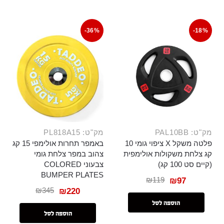
-36%
-18%
מק"ט: PAL10BB
מק"ט: PL818A15
פלטה משקל X ציפוי גומי 10
באמפר תחרות אולימפי 15 קג
קג צלחת משקולות אולימפית
צהוב במפר צלחת גומי
(קיים סט 100 קג)
צבעוני COLORED
BUMPER PLATES
₪
119
₪
97
₪
345
₪
220
הוספה לסל
הוספה לסל