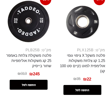
מק"ט: PLX125B
מק"ט: PLB25B
פלטה משקל X ציפוי גומי
פלטה משקולת צלחת באמפר
1.25 קג צלחת משקולות
25 קג משקולות אולימפיות
אולימפית למוט (קיים סט 100
שחור בייסיק
קג)
₪
313
₪
245
₪
35
₪
22
הוספה לסל
הוספה לסל