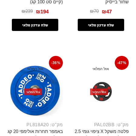
שחור בייסיק
(קיים סט 100 קג)
₪
239
₪
70
₪
194
₪
47
שלח עדכון מלאי
שלח עדכון מלאי
-36%
-47%
אזל המלאי
אזל המלאי
אזל המלאי
אזל המלאי
מק"ט: PAL02BB
מק"ט: PL818A20
פלטה משקל X ציפוי גומי 2.5
באמפר תחרות אולימפי 20 קג