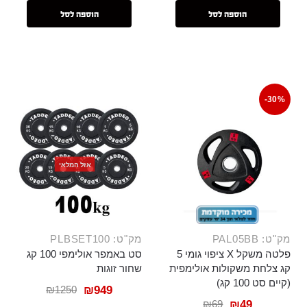
הוספה לסל
הוספה לסל
-30%
אזל המלאי
מק"ט: PAL05BB
מק"ט: PLBSET100
פלטה משקל X ציפוי גומי 5
סט באמפר אולימפי 100 קג
קג צלחת משקולות אולימפית
שחור זוגות
(קיים סט 100 קג)
₪
1250
₪
949
₪
69
₪
49