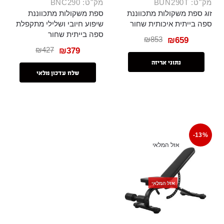
מק"ט: BUN290T
מק"ט: BNC290
זוג ספת משקולות מתכווננת
ספת משקולות מתכווננת
ספה בייתית איכותית שחור
שיפוע חיובי ושלילי מתקפלת
ספה בייתית שחור
₪
853
₪
659
₪
427
₪
379
נתוני אריזה
שלח עדכון מלאי
-13%
אזל המלאי
אזל המלאי