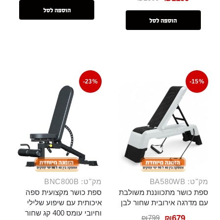
הוספה לסל
הוספה לסל
-23%
-15%
מק"ט: BA580WB
מק"ט: BNC800B
ספת כושר מתכווננת משולבת
ספת כושר מקצועית ספה
עם מדרגה אירובית שחור לבן
איכותית עם שיפוע שלילי
וחיובי עומס 400 קג שחור
₪
799
₪
679