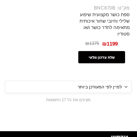
מק"ט: BNC870B
ספת כושר מקצועית שיפוע
שלילי וחיובי שחור איכותית
מתאימה לחדר כושר ו/או
סטודיו
₪
1375
₪
1199
שלח עדכון מלאי
מציגים את כל ⁦17⁩ התוצאות
אודותינו