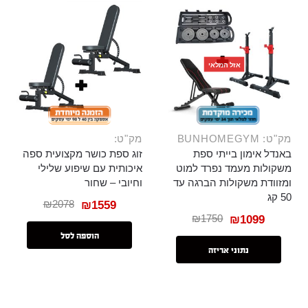
אזל המלאי
מק"ט: BUNHOMEGYM
מק"ט:
באנדל אימון בייתי ספת
זוג ספת כושר מקצועית ספה
משקולות מעמד נפרד למוט
איכותית עם שיפוע שלילי
ומזוודת משקולות הברגה עד
וחיובי – שחור
50 קג
₪
2078
₪
1559
₪
1750
₪
1099
הוספה לסל
נתוני אריזה