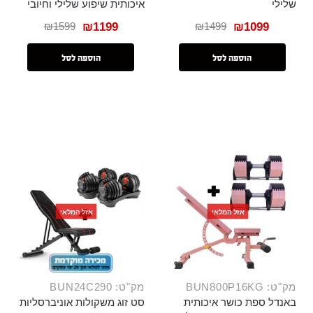
שלילי
איכותית שיפוע שלילי וחיובי
₪
1599
₪
1499
₪
1199
₪
1099
הוספה לסל
הוספה לסל
אזל המלאי
אזל המלאי
מק"ט: BUN800P16KG
מק"ט: BUN24C290
באנדל ספת כושר איכותית
סט זוג משקולות אוניברסליות