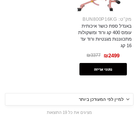
מק"ט: BUN800P16KG
באנדל ספת כושר איכותית
עומס 400 קג ורוד ומשקולות
מתכווננות מגנטיות ורוד עד
16 קג
₪
3377
₪
2499
נתוני אריזה
מציגים את כל ⁦19⁩ התוצאות