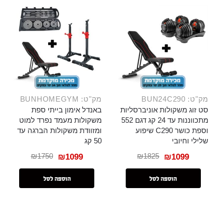
מק"ט: BUN24C290
מק"ט: BUNHOMEGYM
סט זוג משקולות אוניברסליות
באנדל אימון בייתי ספת
מתכווננות עד 24 קג דגם 552
משקולות מעמד נפרד למוט
וספת כושר C290 שיפוע
ומזוודת משקולות הברגה עד
שלילי וחיובי
50 קג
₪
1750
₪
1825
₪
1099
₪
1099
הוספה לסל
הוספה לסל