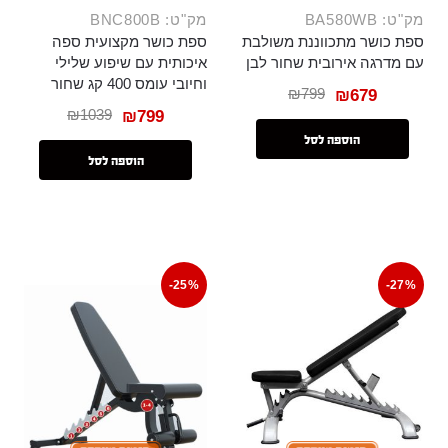
מק"ט: BA580WB
מק"ט: BNC800B
ספת כושר מתכווננת משולבת
ספת כושר מקצועית ספה
עם מדרגה אירובית שחור לבן
איכותית עם שיפוע שלילי
וחיובי עומס 400 קג שחור
₪
799
₪
679
₪
1039
₪
799
הוספה לסל
הוספה לסל
-25%
-27%