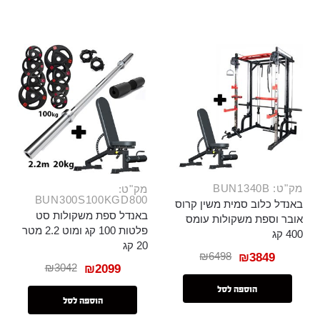
מק"ט: BUN1340B
מק"ט:
BUN300S100KGD800
באנדל כלוב סמית משין קרוס
באנדל ספת משקולות סט
אובר וספת משקולות עומס
פלטות 100 קג ומוט 2.2 מטר
400 קג
20 קג
₪
6498
₪
3849
₪
3042
₪
2099
הוספה לסל
הוספה לסל