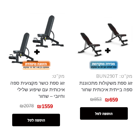
מק"ט: BUN290T
מק"ט:
זוג ספת משקולות מתכווננת
זוג ספת כושר מקצועית ספה
ספה בייתית איכותית שחור
איכותית עם שיפוע שלילי
וחיובי – שחור
₪
853
₪
659
₪
2078
₪
1559
הוספה לסל
הוספה לסל