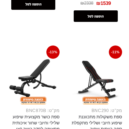
₪
2338
₪
1539
הוספה לסל
הוספה לסל
-13%
-11%
מק"ט: BNC290
מק"ט: BNC870B
ספת משקולות מתכווננת
ספת כושר מקצועית שיפוע
שיפוע חיובי ושלילי מתקפלת
שלילי וחיובי שחור איכותית
ספה בייתית שחור
מתאימה לחדר כושר ו/או