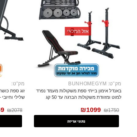
אזל המלאי
מק"ט: BUNHOMEGYM
מק"ט:
באנדל אימון בייתי ספת משקולות מעמד נפרד
זוג ספת כושר
למוט ומזוודת משקולות הברגה עד 50 קג
שלילי וחיובי 
59
₪
1099
₪
2078
₪
1750
נתוני אריזה