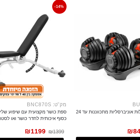
-14%
מק"ט: BNC870S
סט זוג משקולות אוניברסליות מתכווננות עד 24
ספת כושר מקצועית עם שיפוע שלילי
כסוף איכותית לחדר כושר ואו לסטוד
₪
1199
₪
8
₪
1399