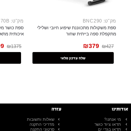
מק"ט: BNC290
מק"ט: BNC870B
ספת משקולות מתכווננת שיפוע חיובי ושלילי
ספת כושר מקצ
מתקפלת ספה בייתית שחור
איכותית מתאי
99
₪
379
₪
1375
₪
427
שלח עדכון מלאי
אודותינו
עזרה
מי אנחנו?
שאלות ותשובות
תדאו ציוד כושר
מדריכי התקנה
תדאו בגדי ים
סרטוני התקנה