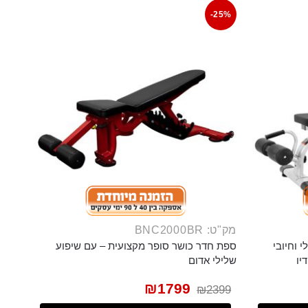
-25%
מק"ט: BNC2000BR
 וחיובי
ספת חדר כושר סופר מקצועית – עם שיפוע
יו
שלילי אדום
₪
1799
₪
2399