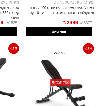
מק"ט: BUN800P16KG
מק"ט: BUN24C290
באנדל ספת כושר איכותית עומס 400 קג ורוד
ומשקולות מתכווננות מגנטיות ורוד עד 16 קג
וחיובי
99
₪
2499
₪
1825
₪
3377
נתוני אריזה
-13%
-11%
אזל המלאי
אזל המלאי