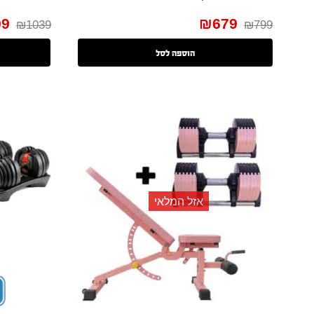
99
₪
679
₪
1039
₪
799
הוספה לסל
אזל המלאי