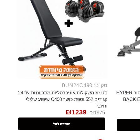
מק"ט: BUN24C490
כיסא רומי בייתי מתקפל מתכוונן שחור HYPER
סט זוג משקולות אוניברסליות מתכווננות עד 24
BACK 
קג דגם 552 וספת כושר C490 שיפוע שלילי
וחיובי
₪
1239
₪
1975
הוספה לסל