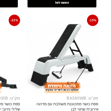
הוספה לסל
-23%
-15%
מק"ט: BA580WB
מק"ט: BNC800B
ספת כושר מתכווננת משולבת עם מדרגה
ספת כושר מק
אירובית שחור לבן
שלילי וחיובי עומס 400