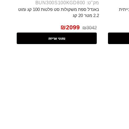
מק"ט: BUN300S100KGD800
ייתית
באנדל ספת משקולות סט פלטות 100 קג ומוט
2.2 מטר 20 קג
₪
2099
₪
3042
נתוני אריזה