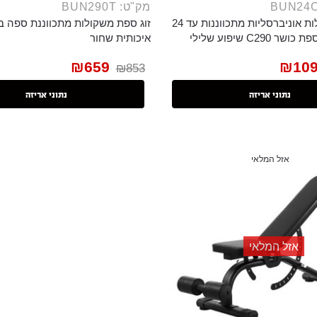
מק"ט: BUN290T
סט זוג משקולות אוניברסליות מתכווננות עד 24
זוג ספת משקולות מתכווננת ספה ב
קג דגם 552 וספת כושר C290 שיפוע שלילי
איכותית שחור
₪
659
₪
10
₪
853
נתוני אריזה
נתוני אריזה
אזל המלאי
אזל המלאי