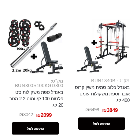
מק"ט: BUN1340B
מק"ט:
BUN300S100KGD800
באנדל כלוב סמית משין קרוס
באנדל ספת משקולות סט
אובר וספת משקולות עומס
פלטות 100 קג ומוט 2.2 מטר
400 קג
20 קג
₪
6498
₪
3849
₪
3042
₪
2099
הוספה לסל
הוספה לסל