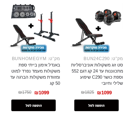
מק"ט: BUN24C290
מק"ט: BUNHOMEGYM
סט זוג משקולות אוניברסליות
באנדל אימון בייתי ספת
מתכווננות עד 24 קג דגם 552
משקולות מעמד נפרד למוט
וספת כושר C290 שיפוע
ומזוודת משקולות הברגה עד
שלילי וחיובי
50 קג
₪
1750
₪
1825
₪
1099
₪
1099
הוספה לסל
הוספה לסל