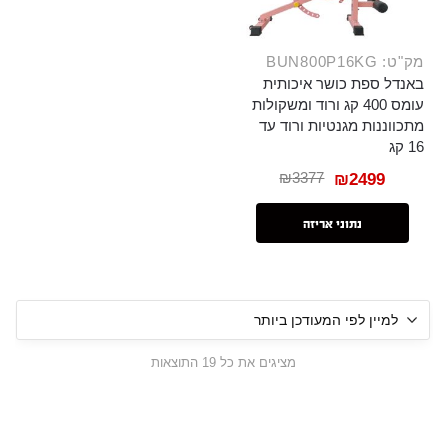
מק"ט: BUN800P16KG
באנדל ספת כושר איכותית
עומס 400 קג ורוד ומשקולות
מתכווננות מגנטיות ורוד עד
16 קג
₪
3377
₪
2499
נתוני אריזה
מציגים את כל ⁦19⁩ התוצאות