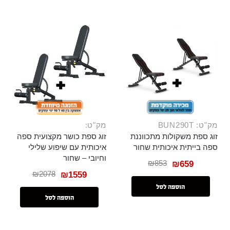
מק"ט: BUN290T
מק"ט:
זוג ספת משקולות מתכווננת
זוג ספת כושר מקצועית ספה
ספה בייתית איכותית שחור
איכותית עם שיפוע שלילי
וחיובי – שחור
₪
853
₪
659
₪
2078
₪
1559
הוספה לסל
הוספה לסל