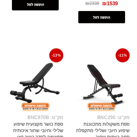
₪
2338
₪
1539
הוספה לסל
הוספה לסל
-13%
-11%
מק"ט: BNC290
מק"ט: BNC870B
ספת משקולות מתכווננת
ספת כושר מקצועית שיפוע
שיפוע חיובי ושלילי מתקפלת
שלילי וחיובי שחור איכותית
ספה בייתית שחור
מתאימה לחדר כושר ו/או