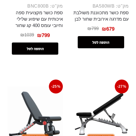
מק"ט: BA580WB
מק"ט: BNC800B
ספת כושר מתכווננת משולבת
ספת כושר מקצועית ספה
עם מדרגה אירובית שחור לבן
איכותית עם שיפוע שלילי
וחיובי עומס 400 קג שחור
₪
799
₪
679
₪
1039
₪
799
הוספה לסל
הוספה לסל
-25%
-27%