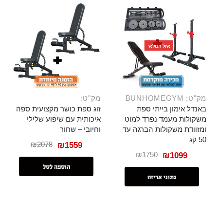
אזל המלאי
מק"ט: BUNHOMEGYM
מק"ט:
באנדל אימון בייתי ספת
זוג ספת כושר מקצועית ספה
משקולות מעמד נפרד למוט
איכותית עם שיפוע שלילי
ומזוודת משקולות הברגה עד
וחיובי – שחור
50 קג
₪
2078
₪
1559
₪
1750
₪
1099
הוספה לסל
נתוני אריזה