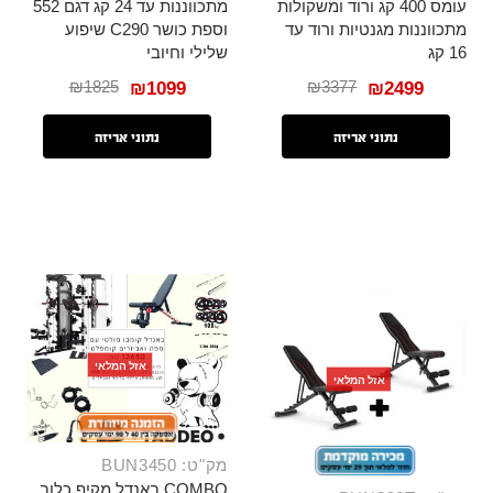
עומס 400 קג ורוד ומשקולות
מתכווננות עד 24 קג דגם 552
מתכווננות מגנטיות ורוד עד
וספת כושר C290 שיפוע
16 קג
שלילי וחיובי
₪
1825
₪
3377
₪
1099
₪
2499
נתוני אריזה
נתוני אריזה
אזל המלאי
אזל המלאי
מק"ט: BUN3450
COMBO באנדל מקיף כלוב