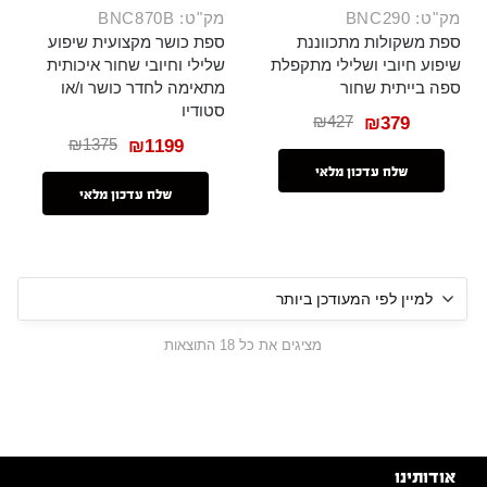
מק"ט: BNC290
מק"ט: BNC870B
ספת משקולות מתכווננת
ספת כושר מקצועית שיפוע
שיפוע חיובי ושלילי מתקפלת
שלילי וחיובי שחור איכותית
ספה בייתית שחור
מתאימה לחדר כושר ו/או
סטודיו
₪
427
₪
379
₪
1375
₪
1199
שלח עדכון מלאי
שלח עדכון מלאי
מציגים את כל ⁦18⁩ התוצאות
אודותינו