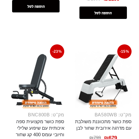
הוספה לסל
הוספה לסל
-23%
-15%
מק"ט: BA580WB
מק"ט: BNC800B
ספת כושר מתכווננת משולבת
ספת כושר מקצועית ספה
עם מדרגה אירובית שחור לבן
איכותית עם שיפוע שלילי
וחיובי עומס 400 קג שחור
₪
799
₪
679