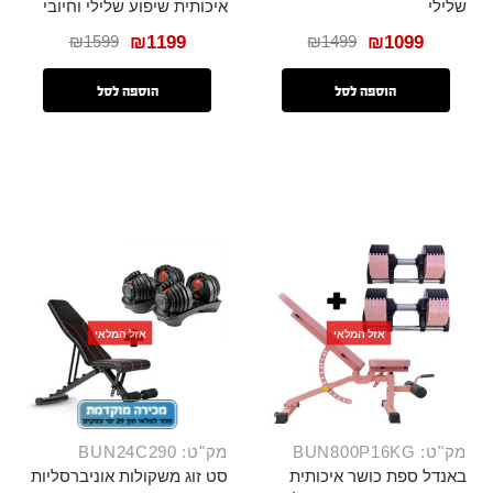
שלילי
איכותית שיפוע שלילי וחיובי
₪
1599
₪
1499
₪
1199
₪
1099
הוספה לסל
הוספה לסל
אזל המלאי
אזל המלאי
מק"ט: BUN800P16KG
מק"ט: BUN24C290
באנדל ספת כושר איכותית
סט זוג משקולות אוניברסליות