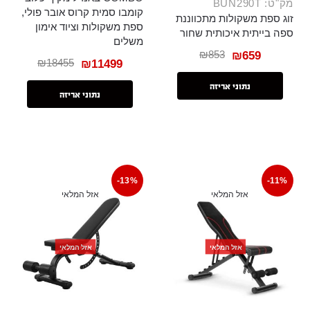
מק"ט: BUN290T
קומבו סמית קרוס אובר פולי,
זוג ספת משקולות מתכווננת
ספת משקולות וציוד אימון
ספה בייתית איכותית שחור
משלים
₪
853
₪
659
₪
18455
₪
11499
נתוני אריזה
נתוני אריזה
-13%
-11%
אזל המלאי
אזל המלאי
אזל המלאי
אזל המלאי