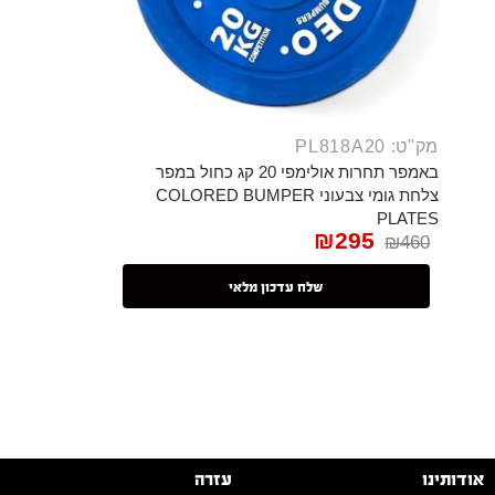
מק"ט: PL818A20
באמפר תחרות אולימפי 20 קג כחול במפר
צלחת גומי צבעוני COLORED BUMPER
PLATES
₪
295
₪
460
שלח עדכון מלאי
אודותינו
עזרה