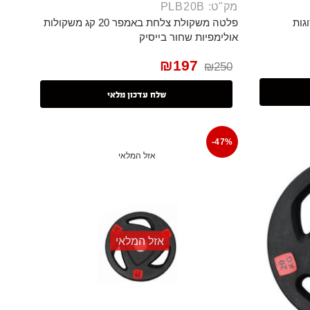
מק"ט: PLB20B
פלטה משקולת צלחת באמפר 20 קג משקולות
אולימפיות שחור בייסיק
₪
197
₪
250
שלח עדכון מלאי
-47%
אזל המלאי
אזל המלאי