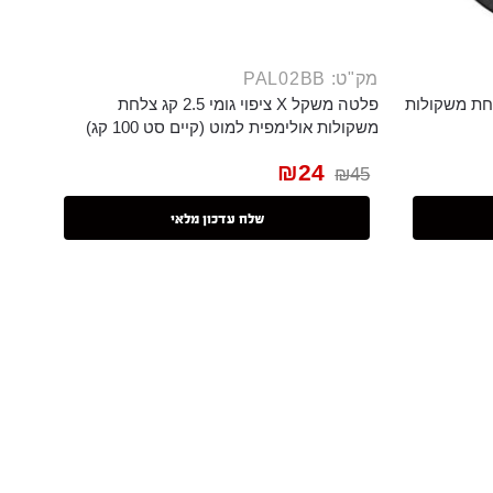
מק"ט: PAL02BB
פוי גומי 20 קג צלחת משקולות
פלטה משקל X ציפוי גומי 2.5 קג צלחת
משקולות אולימפית למוט (קיים סט 100 קג)
₪
24
₪
45
שלח עדכון מלאי