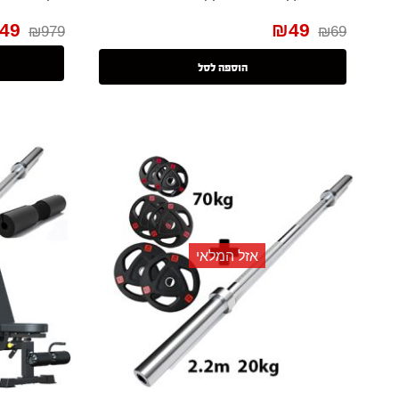
49
₪
49
₪
979
₪
69
הוספה לסל
אזל המלאי