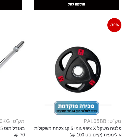
הוספה לסל
-30%
מק"ט: PAL05BB
מק"ט: BUN150S70KG
פלטה משקל X ציפוי גומי 5 קג צלחת משקולות
אולימפית (קיים סט 100 קג)
70 קג