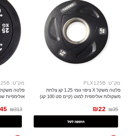
מק"ט: PLX125B
מק"ט: PLB25B
פלטה משקל X ציפוי גומי 1.25 קג צלחת
משקולות אולימפית למוט (קיים סט 100 קג)
אולימפיות שח
45
₪
22
₪
313
₪
35
הוספה לסל