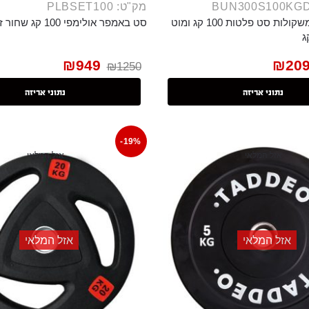
מק"ט: PLBSET100
באנדל ספת משקולות סט פלטות 100 קג ומוט
סט באמפר אולימפי 100 קג שחור זוגות
₪
949
₪
20
₪
1250
נתוני אריזה
נתוני אריזה
-19%
אזל המלאי
אזל המלאי
אזל המלאי
אזל המלאי