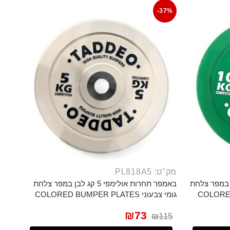
-37%
מק"ט: PL818A5
מפי 10 קג ירוק במפר צלחת
באמפר תחרות אולימפי 5 קג לבן במפר צלחת
גומי צבעוני COLORED BUMPER PLATES
₪
73
₪
115