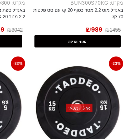
מק"ט: BUN300S70KG
מק"ט: BUN300S100KGD800
באנדל מוט 2.2 מטר כסוף 20 קג עם סט פלטות
70 קג
2.2 מטר 20 קג
99
₪
989
₪
3042
₪
1455
נתוני אריזה
-33%
-23%
אזל המלאי
אזל המלאי