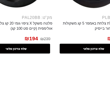
מק"ט: PAL20BB
פלטה משקולת צלחת באמפר 5 קג משקולות
פלטה משקל X צי
ור בייסיק
אולימפית (קיים סט 100 קג)
₪
194
₪
239
שלח עדכון מלאי
שלח עדכון מלאי