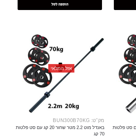
הוספה לסל
אזל המלאי
מק"ט: BUN300B70KG
 מטר כסוף 12 קג עם סט פלטות
באנדל מוט 2.2 מטר שחור 20 קג עם סט פלטות
70 קג