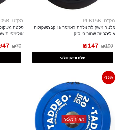
מק"ט: PLB15B
מק"ט: PLB05B
פלטה משקולת צלחת באמפר 15 קג משקולות
אולימפיות שחור בייסיק
אולימפיות שח
₪
47
₪
147
₪
70
₪
190
שלח עדכון מלאי
-36%
אזל המלאי
אזל המלאי