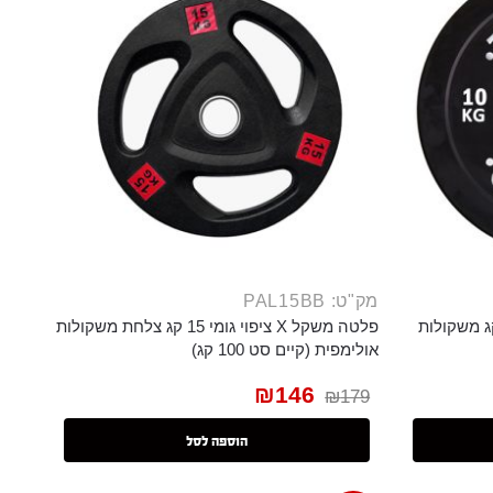
מק"ט: PAL15BB
משקולת צלחת באמפר 10 קג משקולות
פלטה משקל X ציפוי גומי 15 קג צלחת משקולות
אולימפית (קיים סט 100 קג)
₪
146
₪
179
הוספה לסל