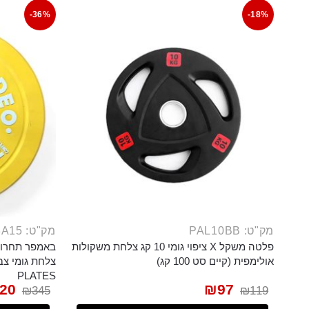
-36%
-18%
מק"ט: PAL10BB
מק"ט: PL818A15
פלטה משקל X ציפוי גומי 10 קג צלחת משקולות
אולימפית (קיים סט 100 קג)
PLATES
20
₪
97
₪
345
₪
119