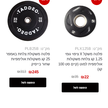
מק"ט: PLX125B
מק"ט: PLB25B
פלטה משקל X ציפוי גומי
פלטה משקולת צלחת באמפר
1.25 קג צלחת משקולות
25 קג משקולות אולימפיות
אולימפית למוט (קיים סט 100
שחור בייסיק
קג)
₪
313
₪
245
₪
35
₪
22
הוספה לסל
הוספה לסל