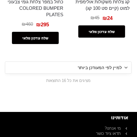
קג צלחת משקולות אולימפית
כחול במפר צלחת גומי צבעוני
למוט (קיים סט 100 קג)
COLORED BUMPER
PLATES
₪
45
₪
24
₪
460
₪
295
שלח עדכון מלאי
שלח עדכון מלאי
מציגים את כל ⁦16⁩ התוצאות
אודותינו
מי אנחנו?
תדאו ציוד כושר