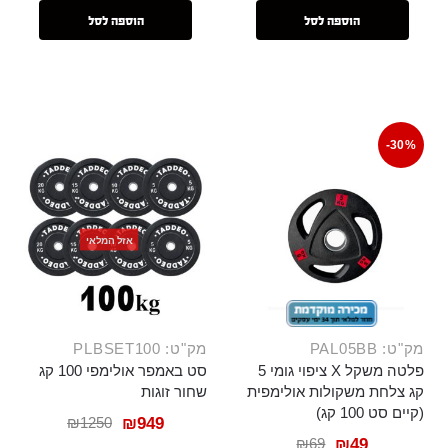
הוספה לסל
הוספה לסל
-30%
אזל המלאי
מק"ט: PAL05BB
מק"ט: PLBSET100
פלטה משקל X ציפוי גומי 5
סט באמפר אולימפי 100 קג
קג צלחת משקולות אולימפית
שחור זוגות
(קיים סט 100 קג)
₪
1250
₪
949
₪
69
₪
49