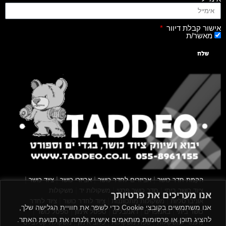
אישור קבלת דיוור
מאשר/ת
שלח
|
|
|
|
הקמת חדר כושר
אביזרים לחדר כושר
אביזרי כושר
ציוד כושר
|
|
|
ציוד כושר ביתי
חדר כושר פרטי
משקולות יד
משקולות
אנו מעריכים את פרטיותך
|
|
|
אוניברסליות
משקולות מתכווננות
ציוד לחדר כושר
ציוד לחדר
אנו משתמשים בקובצי Cookie כדי לשפר את חוויית הגלישה שלך,
|
|
|
|
|
כושר ביתי
באמפרים
דאמבלים
ספסל אימון
ספסל כושר
להציג תוכן או פרסומות מותאמים אישית ולנתח את תנועת האתר.
|
|
|
מעמד למשקולות
ספת משקולות
כלוב אימון
משקולת קטלבלס