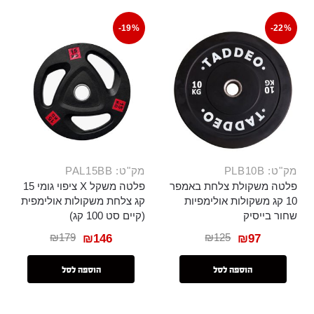
-19%
-22%
מק"ט: PLB10B
מק"ט: PAL15BB
פלטה משקולת צלחת באמפר
פלטה משקל X ציפוי גומי 15
10 קג משקולות אולימפיות
קג צלחת משקולות אולימפית
שחור בייסיק
(קיים סט 100 קג)
₪
179
₪
125
₪
146
₪
97
הוספה לסל
הוספה לסל