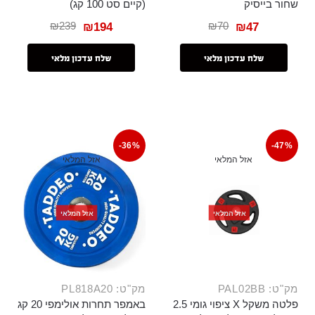
שחור בייסיק
(קיים סט 100 קג)
₪
239
₪
70
₪
194
₪
47
שלח עדכון מלאי
שלח עדכון מלאי
-36%
-47%
אזל המלאי
אזל המלאי
אזל המלאי
אזל המלאי
מק"ט: PAL02BB
מק"ט: PL818A20
פלטה משקל X ציפוי גומי 2.5
באמפר תחרות אולימפי 20 קג