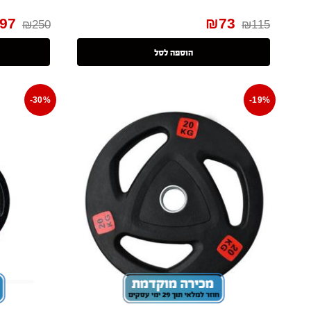
97
₪
73
₪
250
₪
115
הוספה לסל
-30%
-19%