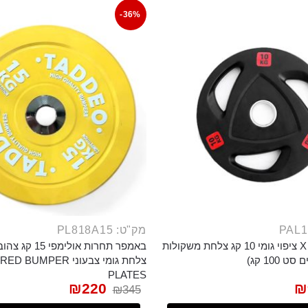
-36%
מק"ט: PL818A15
פלטה משקל X ציפוי גומי 10 קג צלחת משקולות
באמפר תחרות אולימפי
 100 קג)
צלחת גומי צבעוני UMPER
PLATES
₪
220
₪
₪
345