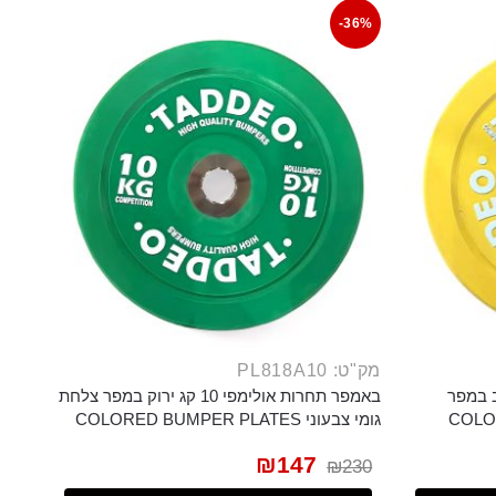
-36%
מק"ט: PL818A10
 15 קג צהוב במפר
באמפר תחרות אולימפי 10 קג ירוק במפר צלחת
COLORED B
גומי צבעוני COLORED BUMPER PLATES
₪
147
₪
230