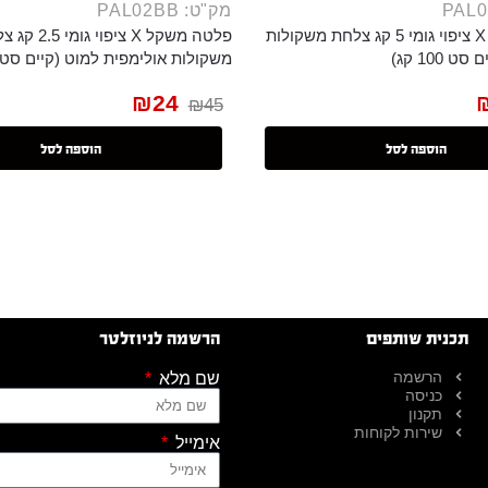
מק"ט: PAL02BB
פלטה משקל X ציפוי גומי 5 קג צלחת משקולות
פלטה משקל X ציפוי גו
 100 קג)
משקולות אולימפית למוט (קיים סט 100 קג)
₪
24
₪
45
הוספה לסל
הוספה לסל
תכנית שותפים
הרשמה לניוזלטר
הרשמה
שם מלא
כניסה
תקנון
שירות לקוחות
אימייל