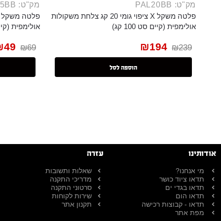
מק"ט: PAL20BB
מק"ט: PAL05BB
פלטה משקל X ציפוי גומי 20 קג צלחת משקולות
אולימפית (קיים סט 100 קג)
אולימפית (קיים סט
₪
49
₪
194
₪
69
₪
239
הוספה לסל
אודותינו
עזרה
מי אנחנו?
שאלות ותשובות
תדאו ציוד כושר
מדריכי התקנה
תדאו בגדי ים
סרטוני התקנה
תדאו הום
שירות לקוחות
תדאו - קבוצות רכישה
תקנון אתר
מפת אתר