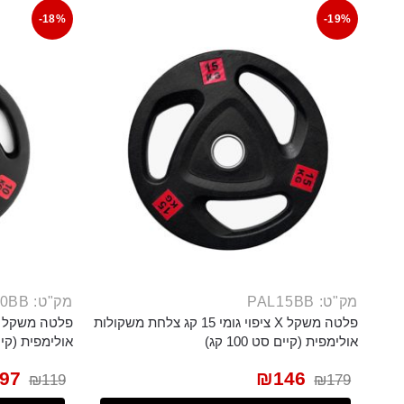
-18%
-19%
מק"ט: PAL15BB
מק"ט: PAL10BB
פלטה משקל X ציפוי גומי 15 קג צלחת משקולות
אולימפית (קיים סט 100 קג)
אולימפית (קיים סט
97
₪
146
₪
119
₪
179