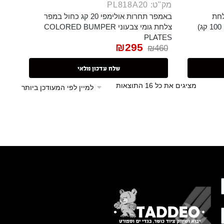
מק"ט: PL818A20
מי 2.5 קג צלחת
באמפר תחרות אולימפי 20 קג כחול במפר
צלחת גומי צבעוני COLORED BUMPER
PLATES
₪
295
₪
460
שלח עדכון מלאי
מציגים את כל ⁦16⁩ התוצאות