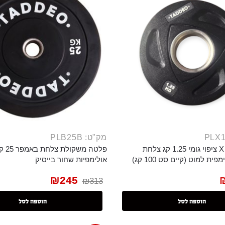
מק"ט: PLB25B
פלטה משקל X ציפוי גומי 1.25 קג צלחת
פלטה 
ת למוט (קיים סט 100 קג)
אולימפיות שחור בייסיק
₪
245
₪
313
הוספה לסל
הוספה לסל