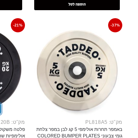
הוספה לסל
-21%
-37%
מק"ט: PL818A5
מק"ט: PLB20B
באמפר תחרות אולימפי 5 קג לבן במפר צלחת
גומי צבעוני COLORED BUMPER PLATES
אולימפיות שח