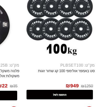
מק"ט: PLBSET100
מק"ט: PLX125B
סט באמפר אולימפי 100 קג שחור זוגות
משקולות אולימפי
₪
22
₪
949
₪
35
₪
1250
הוספה לסל