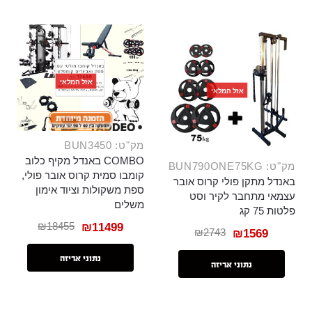
אזל המלאי
אזל המלאי
מק"ט: BUN3450
COMBO באנדל מקיף כלוב
מק"ט: BUN790ONE75KG
קומבו סמית קרוס אובר פולי,
באנדל מתקן פולי קרוס אובר
ספת משקולות וציוד אימון
עצמאי מתחבר לקיר וסט
משלים
פלטות 75 קג
₪
18455
₪
11499
₪
2743
₪
1569
נתוני אריזה
נתוני אריזה