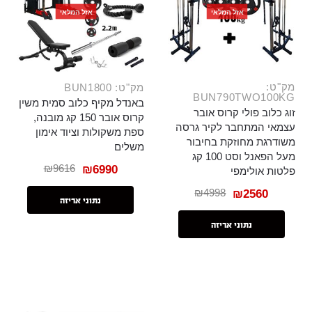
אזל המלאי
אזל המלאי
מק"ט:
מק"ט: BUN1800
BUN790TWO100KG
באנדל מקיף כלוב סמית משין
זוג כלוב פולי קרוס אובר
קרוס אובר 150 קג מובנה,
עצמאי המתחבר לקיר גרסה
ספת משקולות וציוד אימון
משודרגת מחוזקת בחיבור
משלים
מעל הפאנל וסט 100 קג
₪
9616
₪
6990
פלטות אולימפי
₪
4998
₪
2560
נתוני אריזה
נתוני אריזה