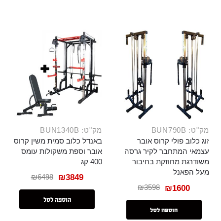
מק"ט: BUN1340B
מק"ט: BUN790B
באנדל כלוב סמית משין קרוס
זוג כלוב פולי קרוס אובר
אובר וספת משקולות עומס
עצמאי המתחבר לקיר גרסה
400 קג
משודרגת מחוזקת בחיבור
מעל הפאנל
₪
6498
₪
3849
₪
3598
₪
1600
הוספה לסל
הוספה לסל