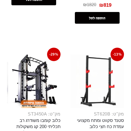
₪
1820
₪
819
הוספה לסל
-29%
-13%
מק"ט: ST620B
מק"ט: ST3450A
סטנד סקווט ומתח מקצועי
כלוב קומבו משודרג רב
עמדת כח חצי כלוב
תכליתי 200 קג משקולות