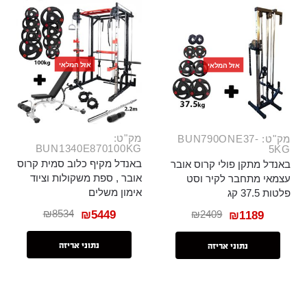
אזל המלאי
אזל המלאי
מק"ט:
מק"ט: BUN790ONE37-
BUN1340E870100KG
5KG
באנדל מקיף כלוב סמית קרוס
באנדל מתקן פולי קרוס אובר
אובר , ספת משקולות וציוד
עצמאי מתחבר לקיר וסט
אימון משלים
פלטות 37.5 קג
₪
8534
₪
2409
₪
5449
₪
1189
נתוני אריזה
נתוני אריזה