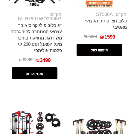
מק"ט:
מק"ט: ST900A
BUN790TWO200KG
כלוב חצי פתוח מקצועי
זוג כלוב פולי קרוס אובר
מאסיבי
עצמאי המתחבר לקיר גרסה
₪
2399
₪
1599
משודרגת מחוזקת בחיבור
מעל הפאנל וסט 200 קג
פלטות אולימפי
הוספה לסל
₪
6398
₪
3499
נתוני אריזה