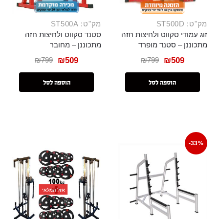
מק"ט: ST500D
מק"ט: ST500A
זוג עמודי סקווט ולחיצות חזה
סטנד סקווט ולחיצות חזה
מתכוננן – סטנד מופרד
מתכוננן – מחובר
₪
799
₪
799
₪
509
₪
509
הוספה לסל
הוספה לסל
-33%
אזל המלאי