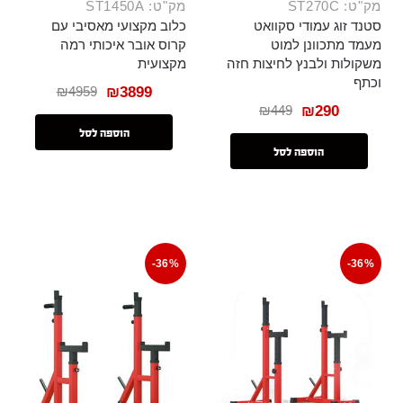
מק"ט: ST270C
מק"ט: ST1450A
סטנד זוג עמודי סקוואט
כלוב מקצועי מאסיבי עם
מעמד מתכוונן למוט
קרוס אובר איכותי רמה
משקולות ולבנץ לחיצות חזה
מקצועית
וכתף
₪
4959
₪
3899
₪
449
₪
290
הוספה לסל
הוספה לסל
-36%
-36%