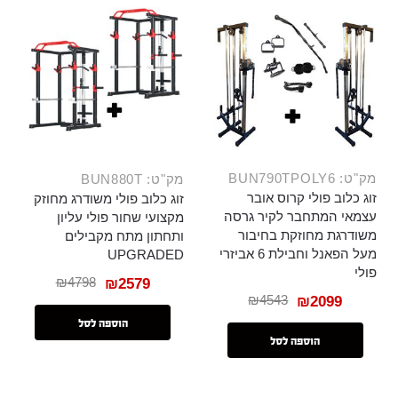
מק"ט: BUN790TPOLY6
מק"ט: BUN880T
זוג כלוב פולי קרוס אובר
זוג כלוב פולי משודרג מחוזק
עצמאי המתחבר לקיר גרסה
מקצועי שחור פולי עליון
משודרגת מחוזקת בחיבור
ותחתון מתח מקבילים
מעל הפאנל וחבילת 6 אביזרי
UPGRADED
פולי
₪
4798
₪
2579
₪
4543
₪
2099
הוספה לסל
הוספה לסל