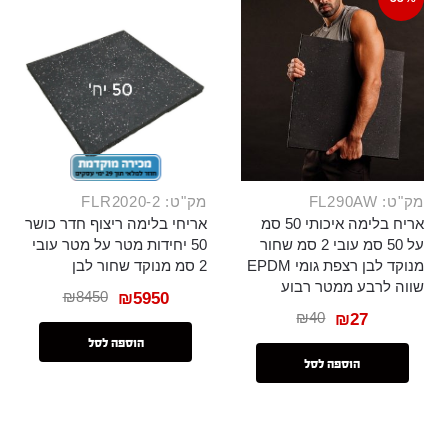
מק"ט: FL290AW
מק"ט: FLR2020-2
אריח בלימה איכותי 50 סמ
אריחי בלימה ריצוף חדר כושר
על 50 סמ עובי 2 סמ שחור
50 יחידות מטר על מטר עובי
מנוקד לבן רצפת גומי EPDM
2 סמ מנוקד שחור לבן
שווה לרבע ממטר רבוע
₪
8450
₪
5950
₪
40
₪
27
הוספה לסל
הוספה לסל