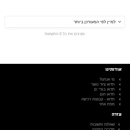
מציגים את כל ⁦6⁩ התוצאות
אודותינו
מי אנחנו?
תדאו ציוד כושר
תדאו בגדי ים
תדאו הום
תדאו - קבוצות רכישה
מפת אתר
עזרה
שאלות ותשובות
מדריכי התקנה