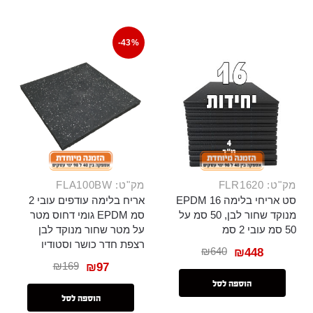
-43%
מק"ט: FLR1620
מק"ט: FLA100BW
סט אריחי בלימה 16 EPDM
אריח בלימה עודפים עובי 2
מנוקד שחור לבן, 50 סמ על
סמ EPDM גומי דחוס מטר
50 סמ עובי 2 סמ
על מטר שחור מנוקד לבן
רצפת חדר כושר וסטודיו
₪
640
₪
448
₪
169
₪
97
הוספה לסל
הוספה לסל