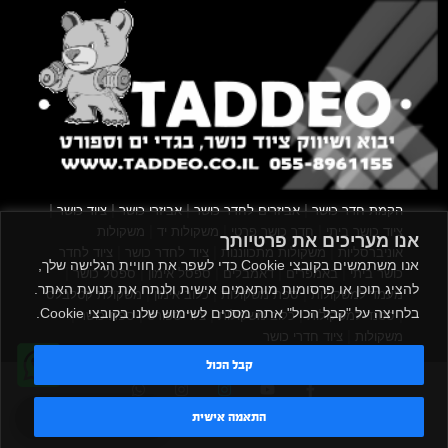
|
|
|
|
הקמת חדר כושר
אביזרים לחדר כושר
אביזרי כושר
ציוד כושר
|
|
|
ציוד כושר ביתי
חדר כושר פרטי
משקולות יד
משקולות
אנו מעריכים את פרטיותך
|
|
|
אוניברסליות
משקולות מתכווננות
ציוד לחדר כושר
ציוד לחדר
אנו משתמשים בקובצי Cookie כדי לשפר את חוויית הגלישה שלך,
|
|
|
|
|
כושר ביתי
באמפרים
דאמבלים
ספסל אימון
ספסל כושר
להציג תוכן או פרסומות מותאמים אישית ולנתח את תנועת האתר.
|
|
|
מעמד למשקולות
ספת משקולות
כלוב אימון
משקולת קטלבלס
בלחיצה על "קבל הכול" אתה מסכים לשימוש שלנו בקובצי Cookie.
|
|
|
|
|
סטנד למשקולות
כלוב משקולות
ציוד ספורט
ספת כושר
|
משקולות
ציוד חדרי כושר
קבל הכול
TADDEO 2013 - 2026 © All rights reserved
טדי - נציג AI
התאמה אישית