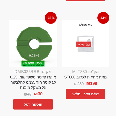
-33%
-43%
אזל המלאי
אזל המלאי
מק"ט: MLT880
מק"ט: DMB025RRB
מתח אחיזות לכלוב ST880
מיקרו פלטה משקל גומי 0.25
קג קוטר חור 35ממ להלבשה
₪
199
₪
350
על משקל מובנה
₪
30
₪
45
שלח עדכון מלאי
הוספה לסל