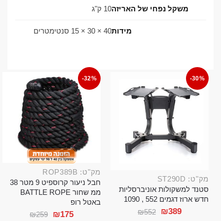
משקל נפחי של האריזה
10 ק"ג
מידות
40 × 30 × 15 סנטימטרים
-32%
-30%
מק"ט: ROP389B
מק"ט: ST290D
חבל ניעור קרוספיט 9 מטר 38
סטנד למשקולות אוניברסליות
ממ שחור BATTLE ROPE
חדש ארוז דגמים 552 , 1090
באטל רופ
₪
389
₪
552
₪
175
₪
259