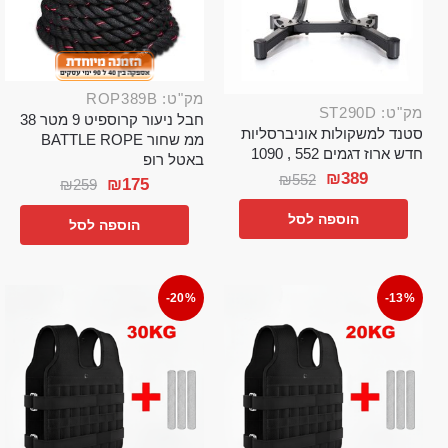
מק"ט: ROP389B
מק"ט: ST290D
חבל ניעור קרוספיט 9 מטר 38
סטנד למשקולות אוניברסליות
ממ שחור BATTLE ROPE
חדש ארוז דגמים 552 , 1090
באטל רופ
₪
389
₪
552
₪
175
₪
259
הוספה לסל
הוספה לסל
-20%
-13%