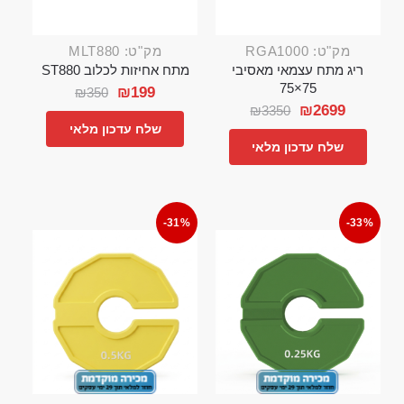
מק"ט: RGA1000
מק"ט: MLT880
ריג מתח עצמאי מאסיבי
מתח אחיזות לכלוב ST880
75×75
₪
199
₪
350
₪
2699
₪
3350
שלח עדכון מלאי
שלח עדכון מלאי
-31%
-33%