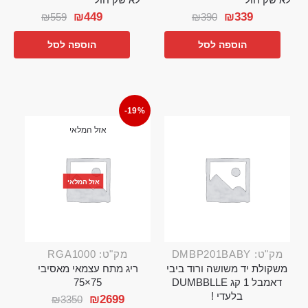
₪
449
₪
339
₪
559
₪
390
הוספה לסל
הוספה לסל
-19%
אזל המלאי
אזל המלאי
מק"ט: DMBP201BABY
מק"ט: RGA1000
משקולת יד משושה ורוד ביבי
ריג מתח עצמאי מאסיבי
דאמבל 1 קג DUMBBLLE
75×75
בלעדי !
₪
2699
₪
3350