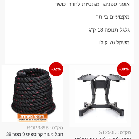
אופני ספנינג מגנטיות לחדרי כושר
מקצועיים ביותר
גלגל תנופה 18 ק"ג
משקל 76 קילו
-32%
-30%
מק"ט: ROP389B
מק"ט: ST290D
חבל ניעור קרוספיט 9 מטר 38
סטנד למשקולות אוניברסליות