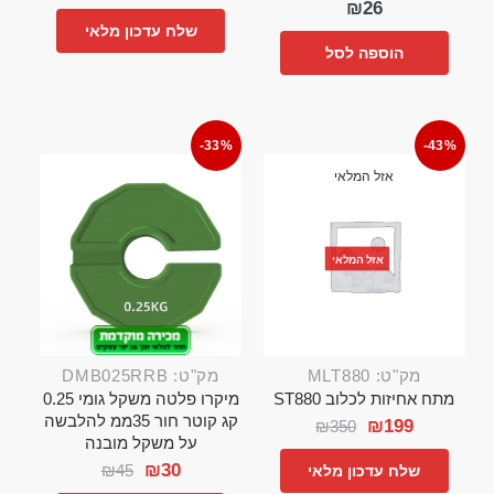
₪
26
שלח עדכון מלאי
הוספה לסל
-33%
-43%
אזל המלאי
אזל המלאי
מק"ט: MLT880
מק"ט: DMB025RRB
מתח אחיזות לכלוב ST880
מיקרו פלטה משקל גומי 0.25
קג קוטר חור 35ממ להלבשה
₪
199
₪
350
על משקל מובנה
₪
30
₪
45
שלח עדכון מלאי