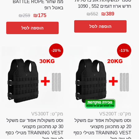
ממ שחור BATTLE ROPE
חדש ארוז דגמים 552 , 1090
באטל רופ
₪
389
₪
552
₪
175
₪
259
הוספה לסל
הוספה לסל
-20%
-13%
מק"ט: VS200T
מק"ט: VS300T
וסט משקולות אפוד עם משקל
וסט משקולות אפוד עם משקל
20 קג מתכוונן מקצועי
30 קג מתכוונן מקצועי
TRAINING VEST מטילי כסף
TRAINING VEST מטילי כסף
לא שק חול
לא שק חול