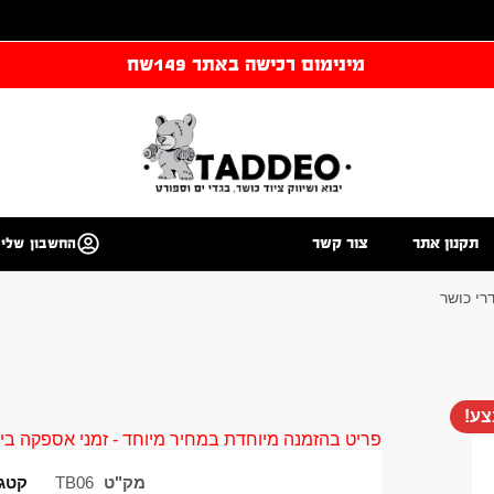
מינימום רכישה באתר 149שח
תקנון אתר
צור קשר
החשבון שלי
רי כושר
ע!
פריט בהזמנה מיוחדת במחיר מיוחד - זמני אספקה בין 40 ל 90 ימי עסקים צור קשר 58961155
מק"ט
TB06
קטגו