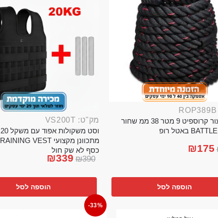
מק"ט: VS200T
חבל ניעור קרוספיט 9 מטר 38 ממ שחור
וס
BA באטל רופ
₪
175
כסף לא שק חול
₪
339
₪
390
הוספה לסל
הוספה לסל
-33%