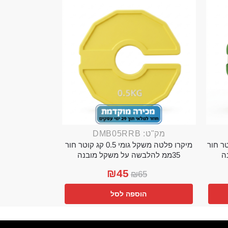
מק"ט: DMB05RRB
מי 0.25 קג קוטר חור
מיקרו פלטה משקל גומי 0.5 קג קוטר חור
35ממ להלבשה על משקל מובנה
₪
45
₪
65
הוספה לסל