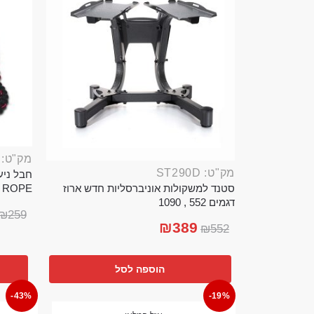
מק"ט: ROP389B
מק"ט: ST290D
סטנד למשקולות אוניברסליות חדש ארוז
TTLE ROPE
דגמים 552 , 1090
₪
259
₪
389
₪
552
הוספה לסל
-43%
-19%