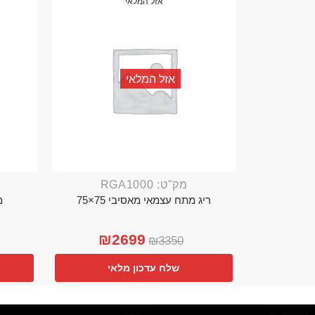
אזל המלאי
אזל המלאי
מק"ט: RGA1000
ריג מתח עצמאי מאסיבי 75×75
מ
₪
2699
₪
3350
שלח עדכון מלאי