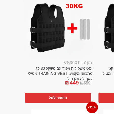
מק"ט: VS300T
ט משקולות אפוד עם משקל 20 קג
וסט משקולות אפוד עם משקל 30 קג
מתכוונן מקצועי TRAINING VEST מטילי
מתכוונן מקצועי TRAINING VEST מטילי
כסף לא שק חול
₪
449
₪
559
הוספה לסל
-31%