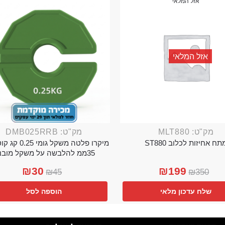
אזל המלאי
אזל המלאי
מק"ט: MLT880
מק"ט: DMB025RRB
תח אחיזות לכלוב ST880
מיקרו פלטה משקל גו
35ממ להלבשה על משקל מובנה
₪
30
₪
199
₪
45
₪
350
שלח עדכון מלאי
הוספה לסל