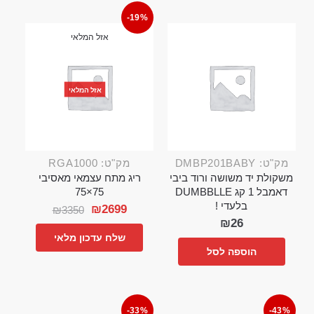
-19%
אזל המלאי
אזל המלאי
מק"ט: DMBP201BABY
מק"ט: RGA1000
משקולת יד משושה ורוד ביבי
ריג מתח עצמאי מאסיבי
דאמבל 1 קג DUMBBLLE
75×75
בלעדי !
₪
2699
₪
3350
₪
26
שלח עדכון מלאי
הוספה לסל
-33%
-43%