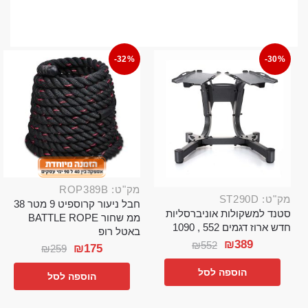
-32%
-30%
מק"ט: ROP389B
מק"ט: ST290D
חבל ניעור קרוספיט 9 מטר 38
סטנד למשקולות אוניברסליות
ממ שחור BATTLE ROPE
חדש ארוז דגמים 552 , 1090
באטל רופ
₪
389
₪
552
₪
175
₪
259
הוספה לסל
הוספה לסל