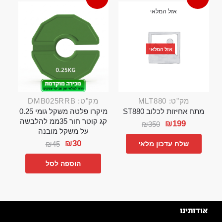
אזל המלאי
אזל המלאי
מק"ט: MLT880
מק"ט: DMB025RRB
מתח אחיזות לכלוב ST880
מיקרו פלטה משקל גומי 0.25
קג קוטר חור 35ממ להלבשה
₪
199
₪
350
על משקל מובנה
₪
30
₪
45
שלח עדכון מלאי
הוספה לסל
אודותינו