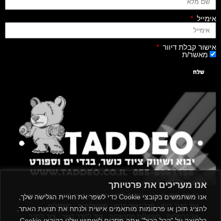
אימייל
אישור קבלת דיוור
מאשר/ת
שלח
אנו מעריכים את פרטיותך
|
|
|
|
הקמת חדר כושר
אביזרים לחדר כושר
אביזרי כושר
ציוד כושר
אנו משתמשים בקובצי Cookie כדי לשפר את חוויית הגלישה שלך,
|
|
|
ציוד כושר ביתי
חדר כושר פרטי
משקולות יד
משקולות
להציג תוכן או פרסומות מותאמים אישית ולנתח את תנועת האתר.
|
|
|
אוניברסליות
משקולות מתכווננות
ציוד לחדר כושר
ציוד לחדר
בלחיצה על "קבל הכול" אתה מסכים לשימוש שלנו בקובצי Cookie.