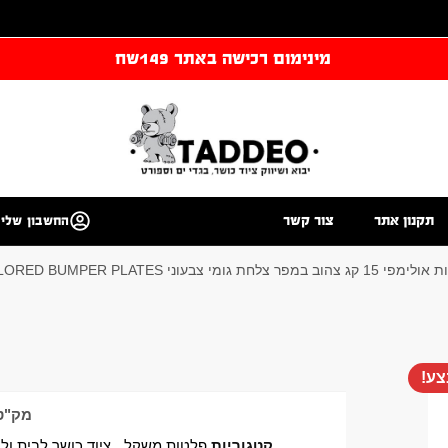
מינימום רכישה באתר 149שח
תקנון אתר
צור קשר
החשבון שלי
ת גומי צבעוני COLORED BUMPER PLATES
ע!
מק"ט
קטגוריות
פלטות משקל
,
ציוד כושר לבית ול