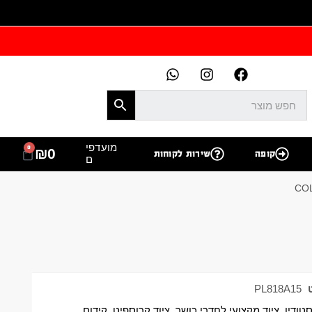
מועדפי
0
₪
0
קופה
שירות לקוחות
ם
PL818A15
סטודיו
,
ציוד מקצועי לחדרי כושר
,
ציוד קרוספיט
,
קידום