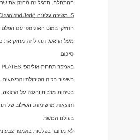
ההתחלה. תרגיל זה מחזק את שרירי
5. משיכה עליונה (Clean and Jerk)
החזיקו במוט האולימפי עם הפלטות
מעל הראש. תרגיל זה מחזק את כל 
סיכום
באמפר תחרות אולימפי COLORED BUMPER PLATES הם כלי כושר חיוני לכל מתעמל שחפץ
בשיפור הכוח הסיבולת והביצועים. 
בטיחות מרבית והגנה על הרצפה. ה
ותוצאות מרשימות. השילוב של תר
בעולם הכושר.
לא מדובר בפלטות באמפר צבעונית 