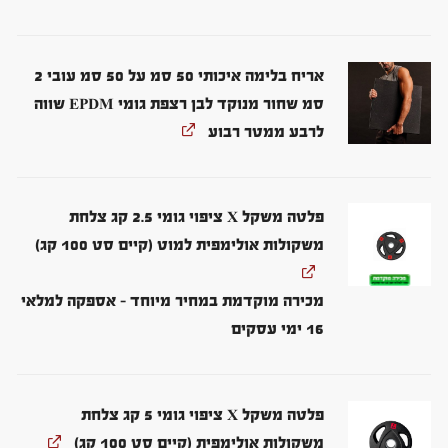
אריח בלימה איכותי 50 סמ על 50 סמ עובי 2
סמ שחור מנוקד לבן רצפת גומי EPDM שווה
לרבע ממטר רבוע
פלטה משקל X ציפוי גומי 2.5 קג צלחת
משקולות אולימפית למוט (קיים סט 100 קג)
מכירה מוקדמת במחיר מיוחד – אספקה למלאי
16 ימי עסקים
פלטה משקל X ציפוי גומי 5 קג צלחת
משקולות אולימפית (קיים סט 100 קג)