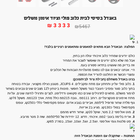
באנדל בסיסי לבית כלוב פולי וציוד אימון משלים
₪
3333
₪
5467
המלצה: הבאנדל הבא מתאים למאמנים ומתאמנים רציניים בלבד!
כולם יודעים שמחיר כלוב איכותי עולה הון בחוץ,
אבל מה שלא כולם יודעים זה שאפשר לשבור את המחיר
וזה בדיוק מה שעשינו בתדאו ספורט בעמ.
היי. אנחנו יבואנים וגם לנו נמאס מהעלויות הגבוהות של הכלובים
ומוצרי הכושר אז החלטנו להוריד את הכפפה.
בנינו באנדל משתלם (חבילת ציוד לבית/מכון):
1.
כלוב פולי עליון ותחתון עם מתח ומקבילים. 4 JCUPS, מנגנון נעילה מקצועי, עבודה בטוחה
בתוך כלוב סגור ומסיבי העובד כנגד משקל חופשי. מוטות ביטחון ל12 מצבים שונים צבועים בשחור
לגימור מושלם. מתאים לתרגילים שונים כמו סקוואט ודדליפט, לנצ'ים ותרגילי לחיצה שונים, עליות
מתח ואימונים פונקציונליים. רוחב 111סמ , גובה 215סמ כולל מתח, אורך 123סמ. משקל 76קג.
גוף פלדה שחור פרופיל 5*5סמ, אביזרים בצבע אדום. עומס מקסימאלי כללי כ250קג, עומס
מקסימאלי בפולי כ130קג. מגיע ב2 אריזות.
2.
מוט אולימפי 2.2 מטר, שוקל 20קג, שחור חדש מהמם
3.
אריח בלימה בעובי 2סמ, איכותי, חדש. 12 יחידות של 50*50סמ. שזה 3 מטר מרובע.
4.
סט פלטות גומי אולימפי. זוג2.5, זוג5, זוג10, זוג15, בסה"כ 65קג.
המתנות – שתקבלו עם הזמנת הבאנדל הזה: