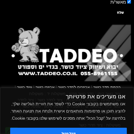
מאשר/ת
שלח
|
|
|
|
הקמת חדר כושר
אביזרים לחדר כושר
אביזרי כושר
ציוד כושר
|
|
|
ציוד כושר ביתי
חדר כושר פרטי
משקולות יד
משקולות
אנו מעריכים את פרטיותך
|
|
|
אוניברסליות
משקולות מתכווננות
ציוד לחדר כושר
ציוד לחדר
אנו משתמשים בקובצי Cookie כדי לשפר את חוויית הגלישה שלך,
|
|
|
|
|
כושר ביתי
באמפרים
דאמבלים
ספסל אימון
ספסל כושר
להציג תוכן או פרסומות מותאמים אישית ולנתח את תנועת האתר.
|
|
|
מעמד למשקולות
ספת משקולות
כלוב אימון
משקולת קטלבלס
בלחיצה על "קבל הכול" אתה מסכים לשימוש שלנו בקובצי Cookie.
|
|
|
|
|
סטנד למשקולות
כלוב משקולות
ציוד ספורט
ספת כושר
|
משקולות
ציוד חדרי כושר
קבל הכול