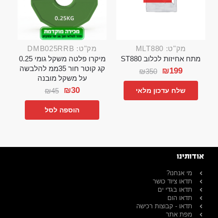
מק"ט: MLT880
מק"ט: DMB025RRB
מתח אחיזות לכלוב ST880
מיקרו פלטה משקל גומי 0.25
קג קוטר חור 35ממ להלבשה
₪
199
₪
350
על משקל מובנה
₪
30
₪
45
שלח עדכון מלאי
הוספה לסל
אודותינו
מי אנחנו?
תדאו ציוד כושר
תדאו בגדי ים
תדאו הום
תדאו - קבוצות רכישה
מפת אתר