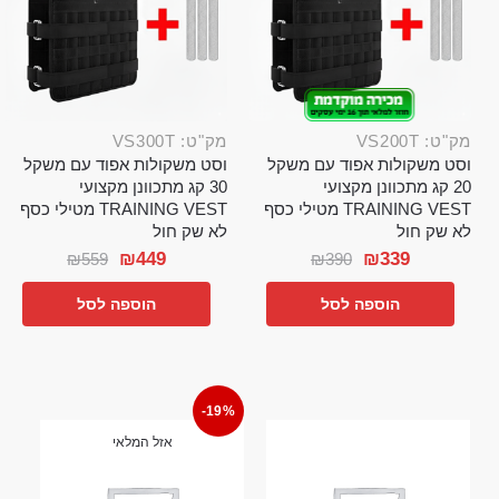
מק"ט: VS200T
מק"ט: VS300T
וסט משקולות אפוד עם משקל
וסט משקולות אפוד עם משקל
20 קג מתכוונן מקצועי
30 קג מתכוונן מקצועי
TRAINING VEST מטילי כסף
TRAINING VEST מטילי כסף
לא שק חול
לא שק חול
₪
449
₪
339
₪
559
₪
390
הוספה לסל
הוספה לסל
-19%
אזל המלאי