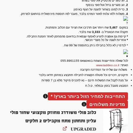
1.
זוג סוגרים פלסטיק אולימפי בשחור
2.
זוג סוגרים ברזל אולימפי בכסוף
3.
כרית למוט בשחור להגנה על הגוף באימון
4.
משלוח ללא עלות לאזור המרכז בלבד, מעבר לזה תוספת מינימאלית בהתאם למרחק.
במקום
5,467
שח ויותר אם תרכיבו את הציוד עם הכלוב והמתנות,
תקבלו את הבאנדל ב-
3,333
שח בלבד.
*
קיימת גם אופציה להגיע לאסוף עצמאית בתיאום מהמחסן לאחר הזמנת החבילה.
*
אחריות לשנה על כל מוצרי הכושר.
* לנדמיין לא כלול בחבילה ניתן בתוספת של 99 שח.
לכל שאלה והתייעצות נשמח בוואטצאפ 055.8961155
האתר:
www.taddeo.co.il
משלוח עם שליח עד המדרכה הקרובה
תיקונים, זיכויים וכל פעולה הקשורה לחבילה תתבצע במחסן תדאו בלבד
על מנת לקבל את המשלוח חינם – נא להכניס מיקוד מלא בן 7 ספרות
המבצע מוגבל בזמן ובמלאי, ט.ל.ח
התחייבות למחיר הזול ביותר בארץ! *
מדיניות משלוחים
כלוב פולי משודרג מחוזק מקצועי שחור פולי
עליון ותחתון מתח מקבילים 2 חלקים
UPGRADED