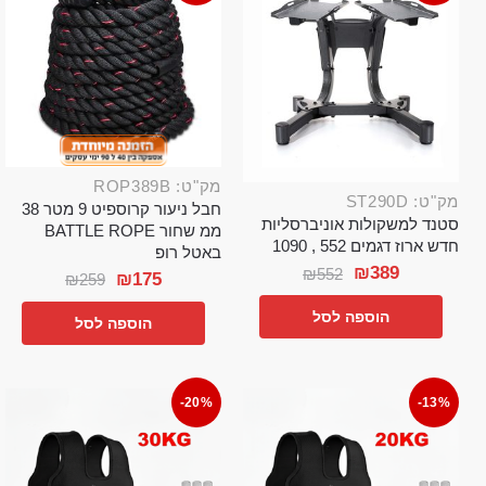
מק"ט: ROP389B
מק"ט: ST290D
חבל ניעור קרוספיט 9 מטר 38
סטנד למשקולות אוניברסליות
ממ שחור BATTLE ROPE
חדש ארוז דגמים 552 , 1090
באטל רופ
₪
389
₪
552
₪
175
₪
259
הוספה לסל
הוספה לסל
-20%
-13%