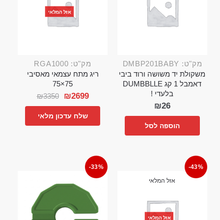
אזל המלאי
מק"ט: DMBP201BABY
מק"ט: RGA1000
משקולת יד משושה ורוד ביבי
ריג מתח עצמאי מאסיבי
דאמבל 1 קג DUMBBLLE
75×75
בלעדי !
₪
2699
₪
3350
₪
26
שלח עדכון מלאי
הוספה לסל
-33%
-43%
אזל המלאי
אזל המלאי