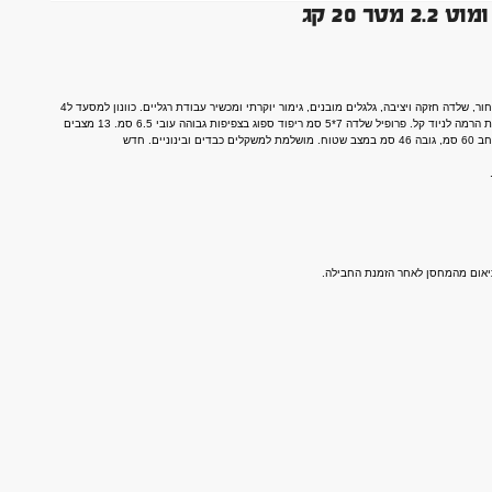
ספת משקולות ברמה מקצועית מתכווננת עם שיפוע שלילי וחיובי, ארוזה בצבע שחור, שלדה חזקה ויציבה, גלגלים מובנים, גימור יוקרתי ומכשיר עבודת רגליים. כוונון למסעד ל4
זוויות, משענת מתכווננת בקלות משיפוע שלילי 20 מעלות ועד חיובי 90 מעלות. ידית הרמה לניוד קל. פרופיל שלדה 7*5 סמ ריפוד ספוג בצפיפות גבוהה עובי 6.5 סמ. 13 מצבים
תיאום מהמחסן לאחר הזמנת החבילה.