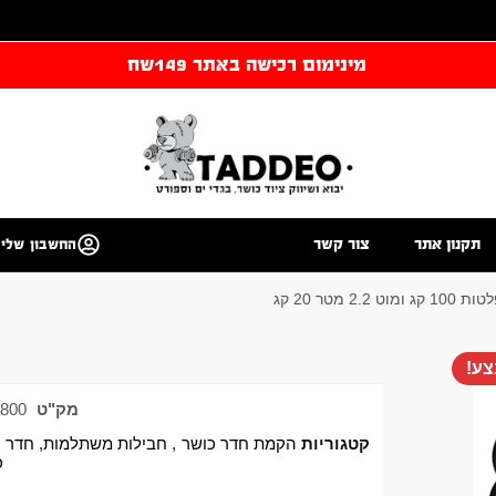
מינימום רכישה באתר 149שח
תקנון אתר
צור קשר
החשבון שלי
מטר 20 קג
ע!
מק"ט
800
קטגוריות
הקמת חדר כושר
,
חבילות משתלמות
,
חדר כ
כ