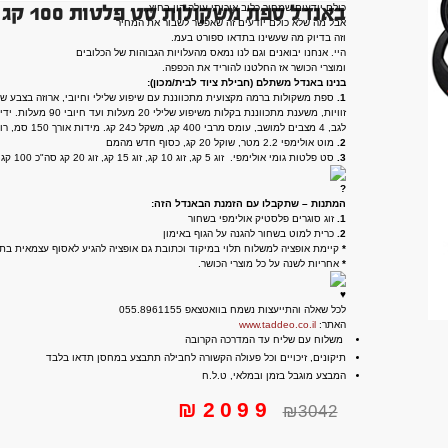
באנדל ספת משקולות סט פלטות 100 קג ומוט 2.2 מטר 20 קג
כולם יודעים שמחיר כלוב איכותי עולה הון בחוץ,
אבל מה שלא כולם יודעים זה שאפשר לשבור את המחיר
וזה בדיוק מה שעשינו בתדאו ספורט בעמ.
היי. אנחנו יבואנים וגם לנו נמאס מהעלויות הגבוהות של הכלובים
ומוצרי הכושר אז החלטנו להוריד את הכפפה.
בנינו באנדל משתלם (חבילת ציוד לבית/מכון):
1.
לגב, 4 מצבים למושב, עומס מרבי 400 קג, משקל כ24 קג. מידות אורך 150 סמ, רוחב 60 סמ, גובה 46 סמ במצב שטוח. מושלמת למשקלים כבדים ובינוניים. חדש
2.
מוט אולימפי 2.2 מטר, שוקל 20 קג, כסוף חדש מהמם
3.
סט פלטות גומי אולימפי. זוג 5 קג, זוג 10 קג, זוג 15 קג, זוג 20 קג סה"כ 100 קג.
המתנות – שתקבלו עם הזמנת הבאנדל הזה:
1.
זוג סוגרים פלסטיק אולימפי בשחור
2.
כרית למוט בשחור להגנה על הגוף באימון
*
קיימת אופציה למשלוח תלוי במיקוד וכתובת גם אופציה להגיע לאסוף עצמאית ב
*
אחריות לשנה על כל מוצרי הכושר.
לכל שאלה והתייעצות נשמח בוואטצאפ 055.8961155
האתר:
www.taddeo.co.il
משלוח עם שליח עד המדרכה הקרובה
תיקונים, זיכויים וכל פעולה הקשורה לחבילה תתבצע במחסן תדאו בלבד
המבצע מוגבל בזמן ובמלאי, ט.ל.ח
₪
2099
₪
3042