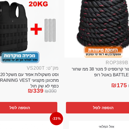
מק"ט: VS200T
חבל ניעור קרוספיט 9 מטר 38 ממ שחור
וס
BA באטל רופ
₪
175
כסף לא שק חול
₪
339
₪
390
הוספה לסל
הוספה לסל
-33%
אזל המלאי