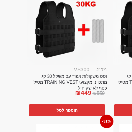
מק"ט: VS300T
ט משקולות אפוד עם משקל 20 קג
וסט משקולות אפוד עם משקל 30 קג
מתכוונן מקצועי TRAINING VEST מטילי
מתכוונן מקצועי TRAINING VEST מטילי
כסף לא שק חול
₪
449
₪
559
הוספה לסל
-31%