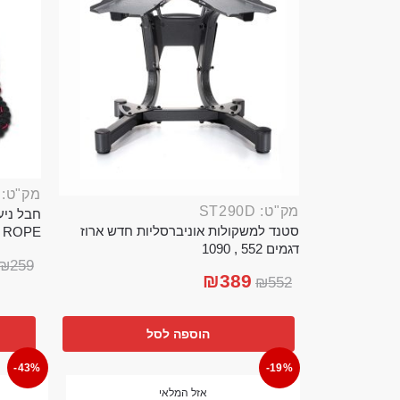
מק"ט: ROP389B
מק"ט: ST290D
סטנד למשקולות אוניברסליות חדש ארוז
TTLE ROPE
דגמים 552 , 1090
₪
259
₪
389
₪
552
הוספה לסל
-43%
-19%
אזל המלאי