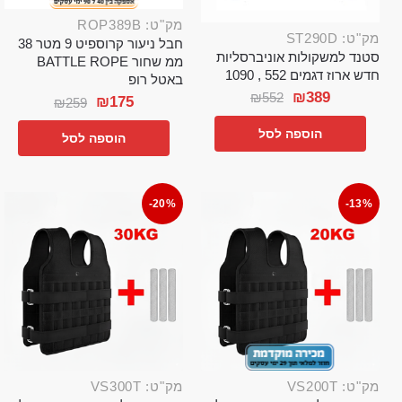
מק"ט: ROP389B
מק"ט: ST290D
חבל ניעור קרוספיט 9 מטר 38
סטנד למשקולות אוניברסליות
ממ שחור BATTLE ROPE
חדש ארוז דגמים 552 , 1090
באטל רופ
₪
389
₪
552
₪
175
₪
259
הוספה לסל
הוספה לסל
-20%
-13%
מק"ט: VS200T
מק"ט: VS300T