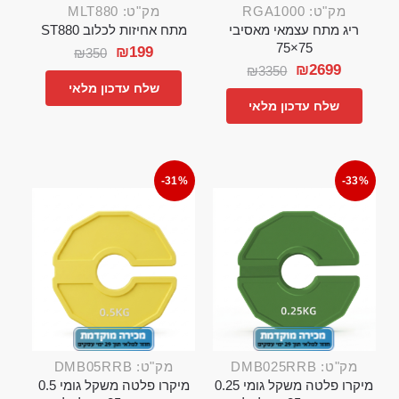
מק"ט: RGA1000
מק"ט: MLT880
ריג מתח עצמאי מאסיבי
מתח אחיזות לכלוב ST880
75×75
₪
199
₪
350
₪
2699
₪
3350
שלח עדכון מלאי
שלח עדכון מלאי
-31%
-33%
מק"ט: DMB025RRB
מק"ט: DMB05RRB
מיקרו פלטה משקל גומי 0.25
מיקרו פלטה משקל גומי 0.5