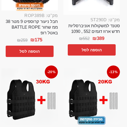
מק"ט: ROP389B
מק"ט: ST290D
חבל ניעור קרוספיט 9 מטר 38
סטנד למשקולות אוניברסליות
ממ שחור BATTLE ROPE
חדש ארוז דגמים 552 , 1090
באטל רופ
₪
389
₪
552
₪
175
₪
259
הוספה לסל
הוספה לסל
-20%
-13%