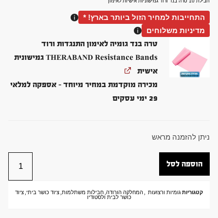
חבילת 10 טרה בנד ורוד גמישוניות אישיות לאימון
התחייבות למחיר הזול ביותר בארץ! *
מדיניות משלוחים
טרה בנד גומיה לאימון התנגדות ורוד
THERABAND Resistance Bands גמישונית
אישית
מכירה מוקדמת במחיר מיוחד – אספקה למלאי
29 ימי עסקים
ניתן להזמנה מראש
הוספה לסל
קטגוריות
גומיות ורצועות
,
המחלקה הורודה
,
חבילות משתלמות
,
ציוד כושר ביתי
,
ציוד
כושר לבית ולסטודיו