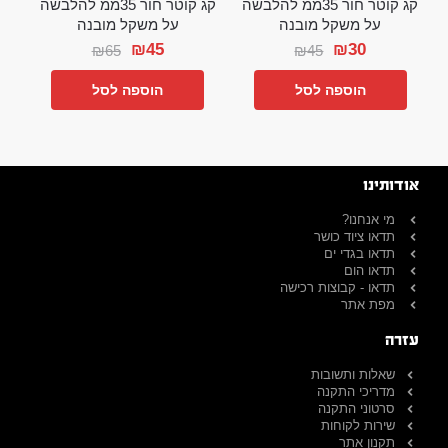
קג קוטר חור 35ממ להלבשה
קג קוטר חור 35ממ להלבשה
על משקל מובנה
על משקל מובנה
₪
45
₪
30
₪
65
₪
45
הוספה לסל
הוספה לסל
אודותינו
מי אנחנו?
תדאו ציוד כושר
תדאו בגדי ים
תדאו הום
תדאו - קבוצות רכישה
מפת אתר
עזרה
שאלות ותשובות
מדריכי התקנה
סרטוני התקנה
שירות לקוחות
תקנון אתר