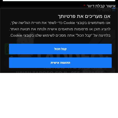
אישור קבלת דיוור
מאשר/ת
אנו מעריכים את פרטיותך
שלח
אנו משתמשים בקובצי Cookie כדי לשפר את חוויית הגלישה שלך,
להציג תוכן או פרסומות מותאמים אישית ולנתח את תנועת האתר.
בלחיצה על "קבל הכול" אתה מסכים לשימוש שלנו בקובצי Cookie.
קבל הכול
טדי - נציג AI
התאמה אישית
|
|
|
|
הקמת חדר כושר
אביזרים לחדר כושר
אביזרי כושר
ציוד כושר
|
|
|
ציוד כושר ביתי
חדר כושר פרטי
משקולות יד
משקולות
|
|
|
אוניברסליות
משקולות מתכווננות
ציוד לחדר כושר
ציוד לחדר
|
|
|
|
|
כושר ביתי
באמפרים
דאמבלים
ספסל אימון
ספסל כושר
|
|
|
מעמד למשקולות
ספת משקולות
כלוב אימון
משקולת קטלבלס
|
|
|
|
|
סטנד למשקולות
כלוב משקולות
ציוד ספורט
ספת כושר