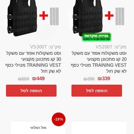
מק"ט: VS200T
מק"ט: VS300T
וסט משקולות אפוד עם משקל
וסט משקולות אפוד עם משקל
20 קג מתכוונן מקצועי
30 קג מתכוונן מקצועי
TRAINING VEST מטילי כסף
TRAINING VEST מטילי כסף
לא שק חול
לא שק חול
₪
449
₪
339
₪
559
₪
390
הוספה לסל
הוספה לסל
-19%
אזל המלאי