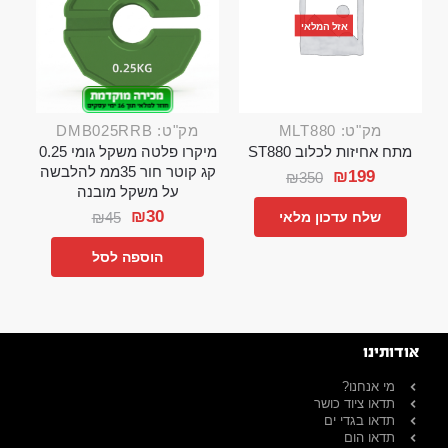
אזל המלאי
מק"ט: MLT880
מק"ט: DMB025RRB
מתח אחיזות לכלוב ST880
מיקרו פלטה משקל גומי 0.25
קג קוטר חור 35ממ להלבשה
₪
199
₪
350
על משקל מובנה
₪
30
₪
45
שלח עדכון מלאי
הוספה לסל
אודותינו
מי אנחנו?
תדאו ציוד כושר
תדאו בגדי ים
תדאו הום