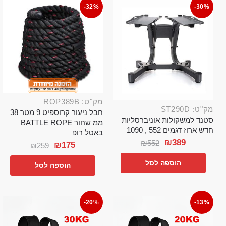
-32%
-30%
מק"ט: ROP389B
מק"ט: ST290D
חבל ניעור קרוספיט 9 מטר 38
סטנד למשקולות אוניברסליות
ממ שחור BATTLE ROPE
חדש ארוז דגמים 552 , 1090
באטל רופ
₪
389
₪
552
₪
175
₪
259
הוספה לסל
הוספה לסל
-20%
-13%