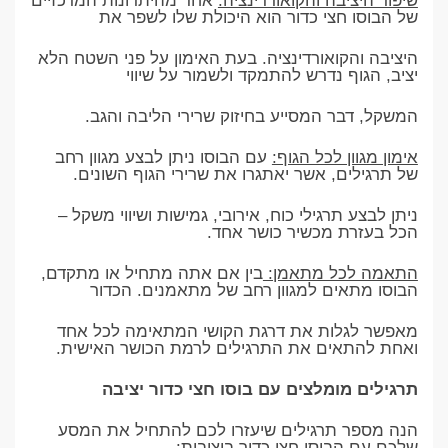
שיפור היציבה והקואורדינציה:
אחד מהיתרונות המרכזיים
של הבוסו חצי כדור הוא היכולת שלו לשפר את
היציבה והקואורדינציה. בעת האימון על פני השטח הלא
יציב, הגוף נדרש להתמקד ולשמור על שיווי
המשקל, דבר המסייע בחיזוק שרירי הליבה והגב.
אימון מגוון לכל הגוף:
עם הבוסו ניתן לבצע מגוון רחב
של תרגילים, אשר יאתגרו את שרירי הגוף השונים.
ניתן לבצע תרגילי כוח, אירובי, גמישות ושיווי משקל –
הכל בעזרת מכשיר כושר אחד.
התאמה לכל מתאמן:
בין אם אתה מתחיל או מתקדם,
הבוסו מתאים למגוון רחב של מתאמנים. הכדור
מאפשר לגלות את דרגת הקושי המתאימה לכל אחד
ואחת להתאים את התרגילים לרמת הכושר האישית.
תרגילים מומלצים עם בוסו חצי כדור יציבה
הנה מספר תרגילים שיעזרו לכם להתחיל את המסע
שלכם עם הבוסו חצי כדור ביציבות: