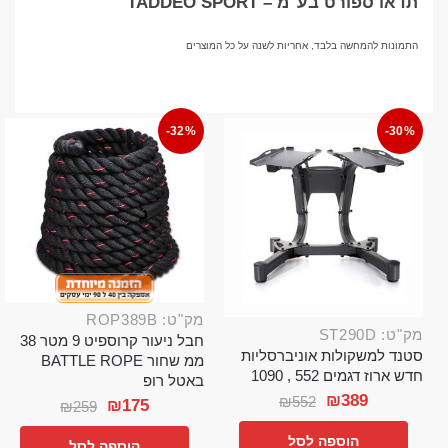
תדאו ספורט בע"מ – TADDEO SPORT
התמונות להמחשה בלבד, אחריות לשנה על כל המוצרים
-32%
-30%
מק"ט: ROP389B
מק"ט: ST290D
חבל ניעור קרוספיט 9 מטר 38
סטנד למשקולות אוניברסליות
ממ שחור BATTLE ROPE
חדש ארוז דגמים 552 , 1090
באטל רופ
₪
389
₪
552
₪
175
₪
259
הוספה לסל
הוספה לסל