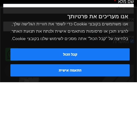
שם מלא
אנו מעריכים את פרטיותך
אימייל
אנו משתמשים בקובצי Cookie כדי לשפר את חוויית הגלישה שלך,
להציג תוכן או פרסומות מותאמים אישית ולנתח את תנועת האתר.
אישור קבלת דיוור
בלחיצה על "קבל הכול" אתה מסכים לשימוש שלנו בקובצי Cookie.
מאשר/ת
שלח
קבל הכול
טדי - נציג AI
התאמה אישית
|
|
|
|
הקמת חדר כושר
אביזרים לחדר כושר
אביזרי כושר
ציוד כושר
|
|
|
ציוד כושר ביתי
חדר כושר פרטי
משקולות יד
משקולות