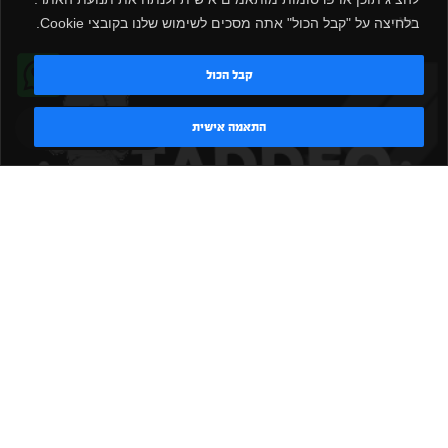
בלחיצה על "קבל הכול" אתה מסכים לשימוש שלנו בקובצי Cookie.
שלח
קבל הכול
טדי - נציג AI
התאמה אישית
|
|
|
|
הקמת חדר כושר
אביזרים לחדר כושר
אביזרי כושר
ציוד כושר
|
|
|
ציוד כושר ביתי
חדר כושר פרטי
משקולות יד
משקולות
|
|
|
אוניברסליות
משקולות מתכווננות
ציוד לחדר כושר
ציוד לחדר
|
|
|
|
|
כושר ביתי
באמפרים
דאמבלים
ספסל אימון
ספסל כושר
|
|
|
מעמד למשקולות
ספת משקולות
כלוב אימון
משקולת קטלבלס
|
|
|
|
|
סטנד למשקולות
כלוב משקולות
ציוד ספורט
ספת כושר
|
משקולות
ציוד חדרי כושר