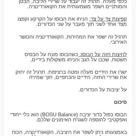
כלפי מעלה. תרגיל זה יעבוד על שרירי הליבה, הבטן
והמותניים וישפר משמעותית את הקואורדינציה.
קפיצות צד על צד:
הניחו את הבוסו על הקרקע וקפצו
מצד אחד לשני תוך מעבר על שני הכדורים.
תרגיל זה ישפר את המהירות, הקואורדינציה והכושר
האירובי.
לחיצות חזה על הבוסו:
כשהבוסו מונח על הבסיס
השטוח, שכבו על הגב והניחו משקולות בידיים,
ישרו את הידיים מעלה ומטה ברציפות. תרגיל זה יחזק
את שרירי החזה, הידיים והכתפיים, תוך שמירה
על יציבות על הכדורים.
סיכום
הבוסו כפול כדור יציבה (BOSU Balance) הוא כלי ייחודי
ואפקטיבי להוספה לשגרת האימונים שלכם.
באמצעותו ניתן לשפר את היציבה, הקואורדינציה, הכוח