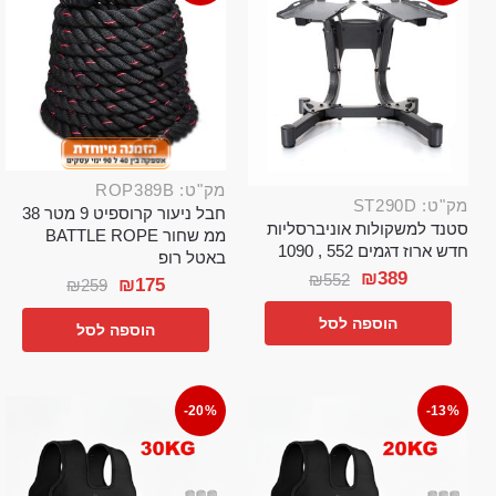
מק"ט: ROP389B
מק"ט: ST290D
חבל ניעור קרוספיט 9 מטר 38
סטנד למשקולות אוניברסליות
ממ שחור BATTLE ROPE
חדש ארוז דגמים 552 , 1090
באטל רופ
₪
389
₪
552
₪
175
₪
259
הוספה לסל
הוספה לסל
-20%
-13%