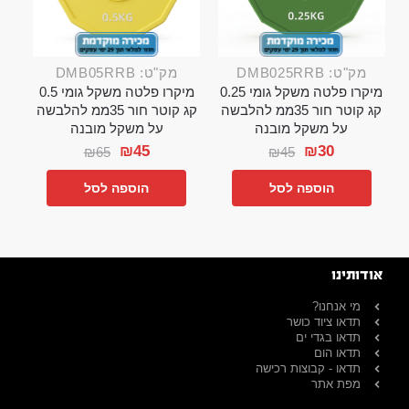
מק"ט: DMB025RRB
מק"ט: DMB05RRB
מיקרו פלטה משקל גומי 0.25
מיקרו פלטה משקל גומי 0.5
קג קוטר חור 35ממ להלבשה
קג קוטר חור 35ממ להלבשה
על משקל מובנה
על משקל מובנה
₪
45
₪
30
₪
65
₪
45
הוספה לסל
הוספה לסל
אודותינו
מי אנחנו?
תדאו ציוד כושר
תדאו בגדי ים
תדאו הום
תדאו - קבוצות רכישה
מפת אתר