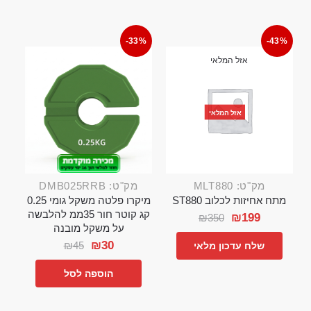
-33%
-43%
אזל המלאי
אזל המלאי
מק"ט: MLT880
מק"ט: DMB025RRB
מתח אחיזות לכלוב ST880
מיקרו פלטה משקל גומי 0.25
קג קוטר חור 35ממ להלבשה
₪
199
₪
350
על משקל מובנה
₪
30
₪
45
שלח עדכון מלאי
הוספה לסל