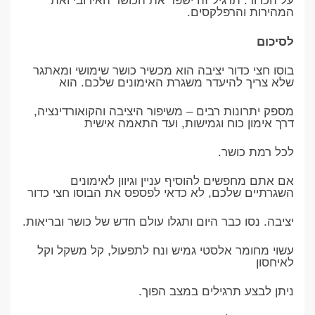
על הכדור. תרגיל זה ישפר את הכושר האירובי ואת
המהירות והרפלקסים.
לסיכום
בוסו חצי כדור יציבה הוא מכשיר כושר שימושי ומאתגר
שלא צריך להיעדר משגרת האימונים שלכם. הוא
מספק יתרונות רבים – משיפור היציבה והקואורדינציה,
דרך אימון כוח וגמישות, ועד התאמה אישית
לכל רמת כושר.
אם אתם מחפשים להוסיף עניין וגיוון לאימונים
השגרתיים שלכם, לא כדאי לפספס את הבוסו חצי כדור
יציבה. נסו כבר היום ותגלו עולם חדש של כושר ובריאות.
עשוי מחומר אלסטי גמיש ונח לתפעול, קל משקל וקל
לאיחסון
ניתן לבצע תרגילים במצב הפוך.