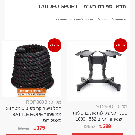
תדאו ספורט בע"מ – TADDEO SPORT
התמונות להמחשה בלבד, אחריות לשנה על כל המוצרים
-32%
-30%
מק"ט: ROP389B
מק"ט: ST290D
חבל ניעור קרוספיט 9 מטר 38
סטנד למשקולות אוניברסליות
ממ שחור BATTLE ROPE
חדש ארוז דגמים 552 , 1090
באטל רופ
₪
389
₪
552
₪
175
₪
259