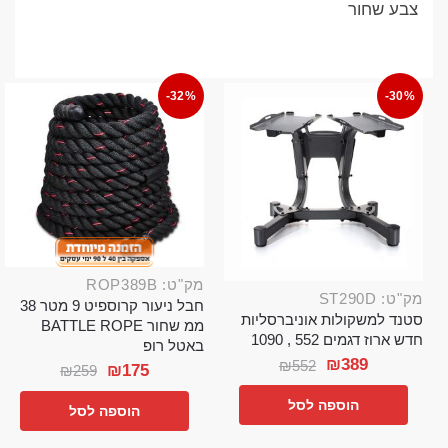
צבע שחור
-32%
-30%
מק"ט: ROP389B
מק"ט: ST290D
חבל ניעור קרוספיט 9 מטר 38
סטנד למשקולות אוניברסליות
ממ שחור BATTLE ROPE
חדש ארוז דגמים 552 , 1090
באטל רופ
₪
389
₪
552
₪
175
₪
259
הוספה לסל
הוספה לסל