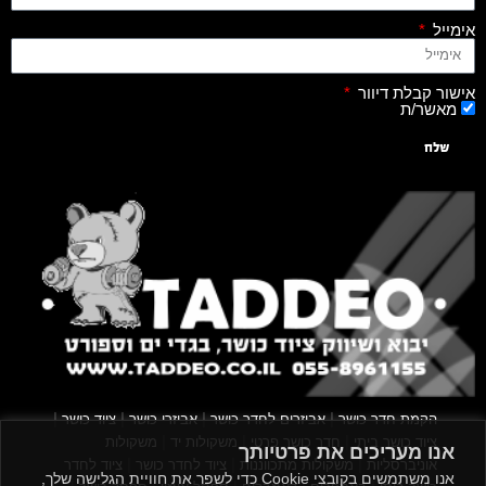
אימייל
אישור קבלת דיוור
מאשר/ת
שלח
|
|
|
|
הקמת חדר כושר
אביזרים לחדר כושר
אביזרי כושר
ציוד כושר
|
|
|
ציוד כושר ביתי
חדר כושר פרטי
משקולות יד
משקולות
אנו מעריכים את פרטיותך
|
|
|
אוניברסליות
משקולות מתכווננות
ציוד לחדר כושר
ציוד לחדר
אנו משתמשים בקובצי Cookie כדי לשפר את חוויית הגלישה שלך,