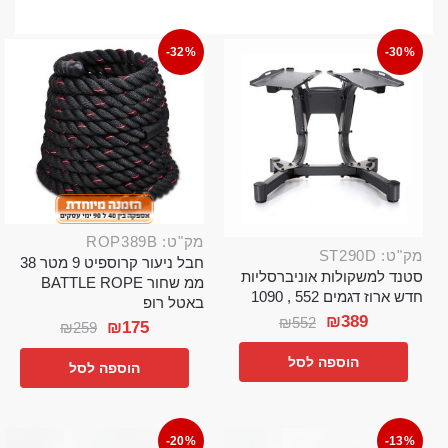
-32%
-30%
מק"ט: ROP389B
מק"ט: ST290D
חבל ניעור קרוספיט 9 מטר 38
סטנד למשקולות אוניברסליות
ממ שחור BATTLE ROPE
חדש ארוז דגמים 552 , 1090
באטל רופ
₪
389
₪
552
₪
175
₪
259
הוספה לסל
הוספה לסל
-20%
-13%