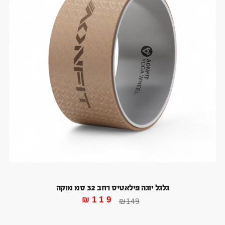
גלגל יוגה פילאטיס רחב 32 סמ מוקה
₪
119
₪
149