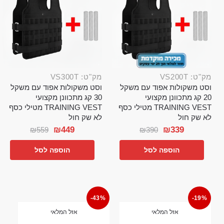
מק"ט: VS200T
מק"ט: VS300T
וסט משקולות אפוד עם משקל
וסט משקולות אפוד עם משקל
20 קג מתכוונן מקצועי
30 קג מתכוונן מקצועי
TRAINING VEST מטילי כסף
TRAINING VEST מטילי כסף
לא שק חול
לא שק חול
₪
449
₪
339
₪
559
₪
390
הוספה לסל
הוספה לסל
-43%
-19%
אזל המלאי
אזל המלאי