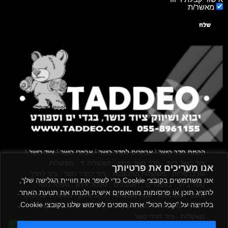
מאשר/ת
שלח
|
|
|
|
הקמת חדר כושר
אביזרים לחדר כושר
אביזרי כושר
ציוד כושר
|
|
|
ציוד כושר ביתי
חדר כושר פרטי
משקולות יד
משקולות
אנו מעריכים את פרטיותך
|
|
|
אוניברסליות
משקולות מתכווננות
ציוד לחדר כושר
ציוד לחדר
אנו משתמשים בקובצי Cookie כדי לשפר את חוויית הגלישה שלך,
|
|
|
|
|
כושר ביתי
באמפרים
דאמבלים
ספסל אימון
ספסל כושר
להציג תוכן או פרסומות מותאמים אישית ולנתח את תנועת האתר.
|
|
|
מעמד למשקולות
ספת משקולות
כלוב אימון
משקולת קטלבלס
בלחיצה על "קבל הכול" אתה מסכים לשימוש שלנו בקובצי Cookie.
|
|
|
|
|
סטנד למשקולות
כלוב משקולות
ציוד ספורט
ספת כושר
|
משקולות
ציוד חדרי כושר