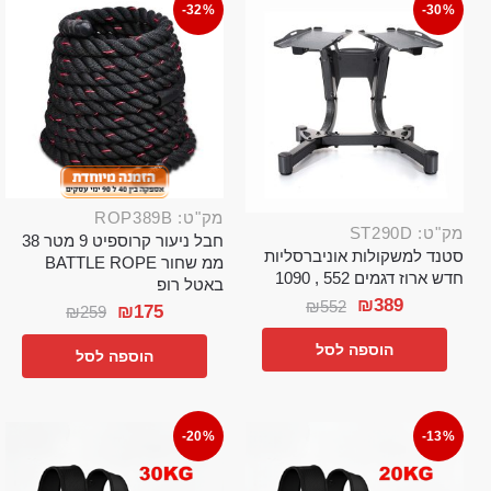
-32%
-30%
מק"ט: ROP389B
מק"ט: ST290D
חבל ניעור קרוספיט 9 מטר 38
סטנד למשקולות אוניברסליות
ממ שחור BATTLE ROPE
חדש ארוז דגמים 552 , 1090
באטל רופ
₪
389
₪
552
₪
175
₪
259
הוספה לסל
הוספה לסל
-20%
-13%