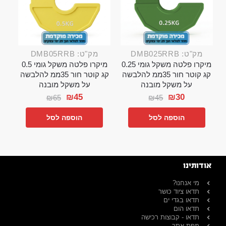
מק"ט: DMB025RRB
מק"ט: DMB05RRB
מיקרו פלטה משקל גומי 0.25
מיקרו פלטה משקל גומי 0.5
קג קוטר חור 35ממ להלבשה
קג קוטר חור 35ממ להלבשה
על משקל מובנה
על משקל מובנה
₪
45
₪
30
₪
65
₪
45
הוספה לסל
הוספה לסל
אודותינו
מי אנחנו?
תדאו ציוד כושר
תדאו בגדי ים
תדאו הום
תדאו - קבוצות רכישה
מפת אתר