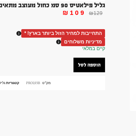
גליל פילאטיס 90 סמ כחול מעוצב מתאים ליוגה מתיחות איכותי EVA חלק
₪
109
₪
129
התחייבות למחיר הזול ביותר בארץ! *
מדיניות משלוחים
קיים במלאי
הוספה לסל
מק"ט
PROL93B
קטגוריות
גליל