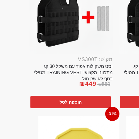
מק"ט: VS300T
ט משקולות אפוד עם משקל 20 קג
וסט משקולות אפוד עם משקל 30 קג
מתכוונן מקצועי TRAINING VEST מטילי
מתכוונן מקצועי TRAINING VEST מטילי
כסף לא שק חול
₪
449
₪
559
הוספה לסל
-31%