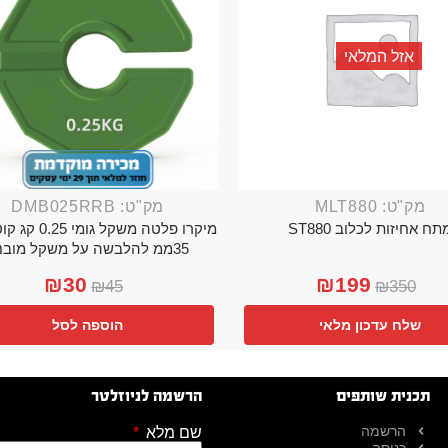
אזל המלאי
מק"ט: MLT880
מק"ט: DMB025RRB
תח אחיזות לכלוב ST880
מיקרו פלטה משקל גו
35ממ להלבשה על משקל מובנה
₪
30
₪
199
₪
45
₪
350
שלח עדכון מלאי
הוספה לסל
תכנית שותפים
הרשמה לניוזלטר
הרשמה
שם מלא