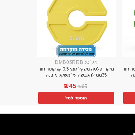
מק"ט: DMB05RRB
מי 0.25 קג קוטר חור
מיקרו פלטה משקל גומי 0.5 קג קוטר חור
35ממ להלבשה על משקל מובנה
₪
45
₪
65
הוספה לסל