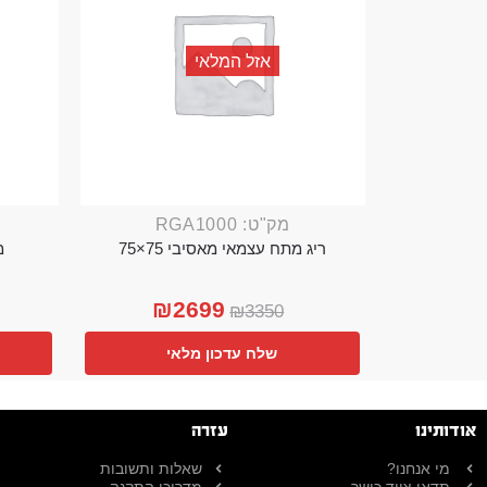
אזל המלאי
מק"ט: RGA1000
ריג מתח עצמאי מאסיבי 75×75
מ
₪
2699
₪
3350
שלח עדכון מלאי
אודותינו
עזרה
מי אנחנו?
שאלות ותשובות