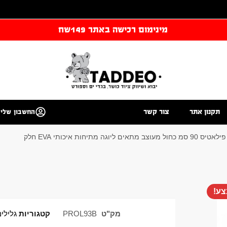
מינימום רכישה באתר 149שח
תקנון אתר
צור קשר
החשבון שלי
חול מעוצב מתאים ליוגה מתיחות איכותי EVA חלק
ע!
מק"ט
PROL93B
קטגוריות
גלילים