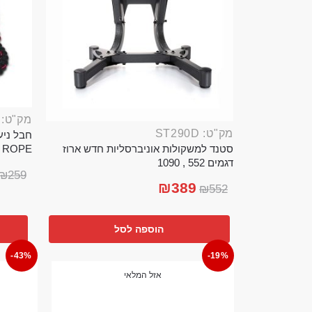
מק"ט: ROP389B
מק"ט: ST290D
סטנד למשקולות אוניברסליות חדש ארוז
TTLE ROPE
דגמים 552 , 1090
₪
259
₪
389
₪
552
הוספה לסל
-43%
-19%
אזל המלאי