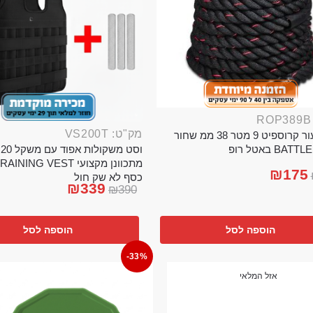
מק"ט: VS200T
חבל ניעור קרוספיט 9 מטר 38 ממ שחור
וס
BA באטל רופ
₪
175
כסף לא שק חול
₪
339
₪
390
הוספה לסל
הוספה לסל
-33%
אזל המלאי