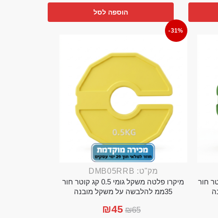
הוספה לסל
-31%
מק"ט: DMB05RRB
מי 0.25 קג קוטר חור
מיקרו פלטה משקל גומי 0.5 קג קוטר חור
35ממ להלבשה על משקל מובנה
₪
45
₪
65