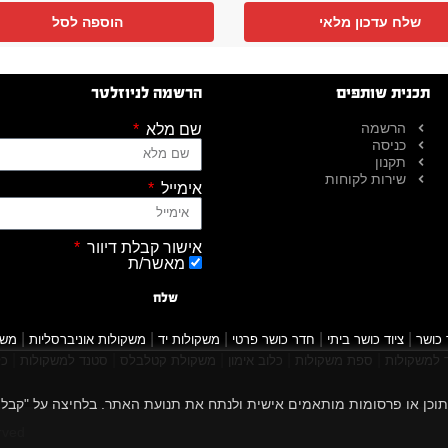
שלח עדכון מלאי
הוספה לסל
תכנית שותפים
הרשמה לניוזלטר
הרשמה
שם מלא
כניסה
תקנון
שירות לקוחות
אימייל
אישור קבלת דיוור
מאשר/ת
שלח
|
|
|
|
|
 כושר
ציוד כושר ביתי
חדר כושר פרטי
משקולות יד
משקולות אוניברסליות
משק
|
|
|
|
|
למשקולות
ספת משקולות
כלוב אימון
משקולת קטלבלס
סטנד למשקולות
כל
 הגלישה שלך, להציג תוכן או פרסומות מותאמים אישית ולנתח את תנועת האתר. בלחיצה על "
rved