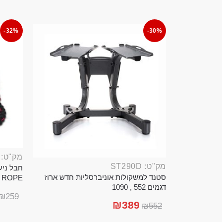
-32%
-30%
מק"ט: ROP389B
מק"ט: ST290D
סטנד למשקולות אוניברסליות חדש ארוז
TTLE ROPE
דגמים 552 , 1090
₪
259
₪
389
₪
552