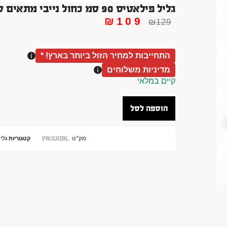
גליל פילאטיס 90 סמ כחול נייבי מתאים ליוגה מתיחות איכותי EVA
₪
109
₪
129
התחייבות למחיר הזול ביותר בארץ! *
מדיניות משלוחים
קיים במלאי
הוספה לסל
מק"ט
PROL92BL
קטגוריות
גליל