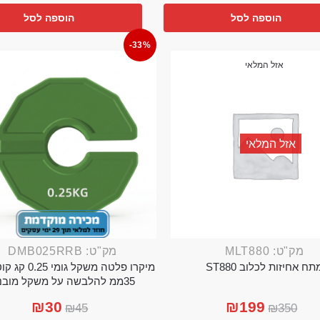
הוספה לסל
הוספה לסל
-33%
אזל המלאי
אזל המלאי
מק"ט: MLT880
מק"ט: DMB025RRB
תח אחיזות לכלוב ST880
מיקרו פלטה משקל גו
35ממ להלבשה על משקל מובנה
₪
30
₪
199
₪
45
₪
350