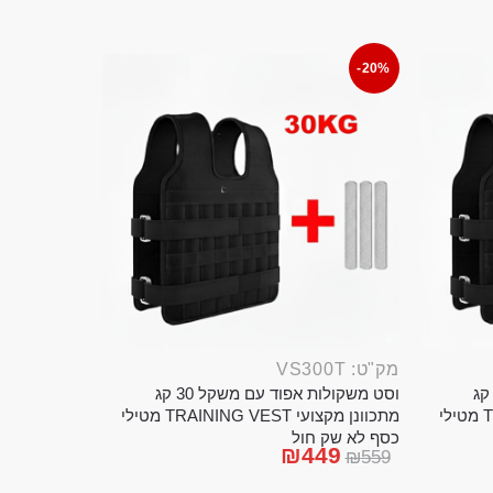
-20%
מק"ט: VS300T
ט משקולות אפוד עם משקל 20 קג
וסט משקולות אפוד עם משקל 30 קג
מתכוונן מקצועי TRAINING VEST מטילי
מתכוונן מקצועי TRAINING VEST מטילי
כסף לא שק חול
₪
449
₪
559