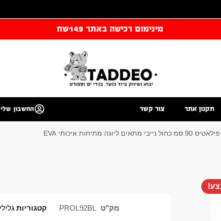
מינימום רכישה באתר 149שח
תקנון אתר
צור קשר
החשבון שלי
כחול נייבי מתאים ליוגה מתיחות איכותי EVA
ע!
מק"ט
PROL92BL
קטגוריות
גלילי