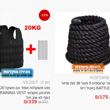
-13%
מק"ט: VS200T
חבל ניעור קרוספיט 9 מטר 38 ממ שחור
וס
BA באטל רופ
₪
175
כסף לא שק חול
₪
339
₪
390