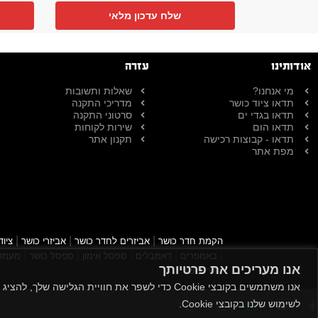
שלח עדכון מלאי
אודותינו
עזרה
מי אנחנו?
שאלות ותשובות
תדאו ציוד כושר
מדריכי התקנה
תדאו בגדי ים
סרטוני התקנה
תדאו הום
שירות לקוחות
תדאו - קבוצות רכישה
תקנון אתר
מפת אתר
|
|
|
הקמת חדר כושר
אביזרים לחדר כושר
אביזרי כושר
ציוד
|
|
|
|
|
באמפרים
דאמבלים
ספסל אימון
ספסל כושר
מעמד 
אנו מעריכים את פרטיותך
חדרי כושר
אנו משתמשים בקובצי Cookie כדי לשפר את חוויית
לשימוש שלנו בקובצי Cookie.