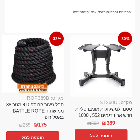
התמונות להמחשה בלבד, אחריות לחצי שנה.
-32%
-30%
מק"ט: ROP389B
מק"ט: ST290D
חבל ניעור קרוספיט 9 מטר 38
סטנד למשקולות אוניברסליות
ממ שחור BATTLE ROPE
חדש ארוז דגמים 552 , 1090
באטל רופ
₪
389
₪
552
₪
175
₪
259
הוספה לסל
הוספה לסל