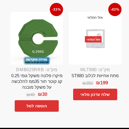
-33%
-43%
אזל המלאי
אזל המלאי
מק"ט: MLT880
מק"ט: DMB025RRB
מתח אחיזות לכלוב ST880
מיקרו פלטה משקל גומי 0.25
קג קוטר חור 35ממ להלבשה
₪
199
₪
350
על משקל מובנה
₪
30
₪
45
שלח עדכון מלאי
הוספה לסל