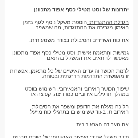
יתרונות של וסט מטילי כסף אפוד מתכוונן
הגדלת ההתנגדות:
הוספת משקל נוסף לגוף בזמן
האימון מגבירה את ההתנגדות, מה שמשפר
את כוח השרירים והסיבולת בצורה משמעותית.
גמישות והתאמה אישית:
וסט מטילי כסף אפוד מתכוונן
מאפשר להתאים את המשקל בהתאם
לרמת הכושר והיעדים האישיים של כל מתאמן. אפשרות
זו מאפשרת התקדמות הדרגתית ובטוחה.
שיפור הכושר האירובי והאנאירובי:
השימוש בווסט
במהלך תרגילים אירוביים כמו ריצה, קפיצה או
הליכה מעלה את הדופק ומשפר את הסיבולת
האירובית, בעוד ששימוש בו בתרגילי כוח מייעל
את העבודה האנאירובית.
פיזור משקל אחיד:
העיצוב הארגונומי של הווסט מבטיח