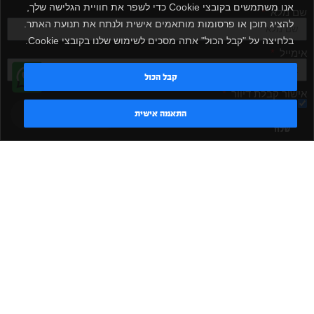
אנו משתמשים בקובצי Cookie כדי לשפר את חוויית הגלישה שלך,
שם מלא
להציג תוכן או פרסומות מותאמים אישית ולנתח את תנועת האתר.
בלחיצה על "קבל הכול" אתה מסכים לשימוש שלנו בקובצי Cookie.
אימייל
קבל הכול
אישור קבלת דיוור
מאשר/ת
טדי - נציג AI
התאמה אישית
שלח
|
|
|
|
הקמת חדר כושר
אביזרים לחדר כושר
אביזרי כושר
ציוד כושר