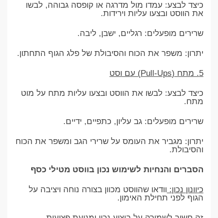
כיצד לבצע: עמדו מול מדרגה או קופסה גבוהה, לבשו
את הווסט ובצעו עליות וירידות.
שרירים מופעלים: רגליים, ישבן, ליבה.
יתרון: משפר את הכוח והסיבולת של פלג הגוף התחתון.
5. מתח (Pull-Ups) עם וסט
כיצד לבצע: לבשו את הווסט ובצעו עליות מתח על מוט
מתח.
שרירים מופעלים: גב עליון, כתפיים, ידיים.
יתרון: מגביר את העומס על שרירי הגב ומשפר את הכוח
והסיבולת.
הסברים והנחיות לשימוש נכון בווסט מטילי כסף
כיוונון נכון:
וודאו שהווסט מכוון בצורה נוחה ויציבה על
הגוף לפני תחילת האימון.
זה חשוב לשמירה על ביצוע נכון ומניעת פציעות.